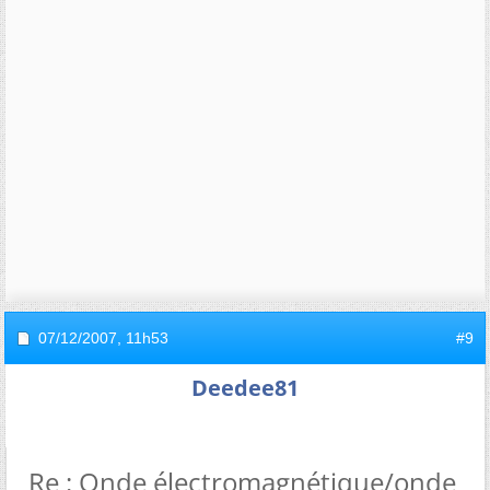
07/12/2007,
11h53
#9
Deedee81
Re : Onde électromagnétique/onde