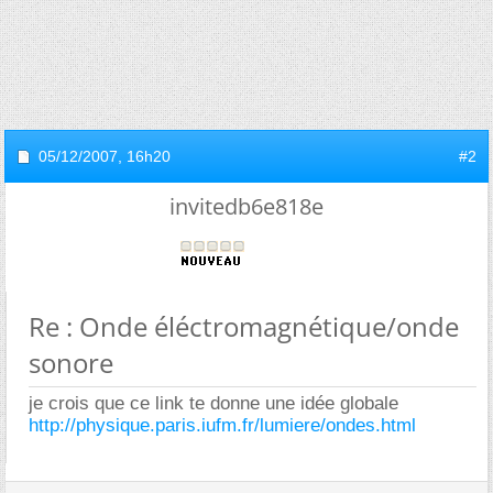
05/12/2007,
16h20
#2
invitedb6e818e
Re : Onde éléctromagnétique/onde
sonore
je crois que ce link te donne une idée globale
http://physique.paris.iufm.fr/lumiere/ondes.html