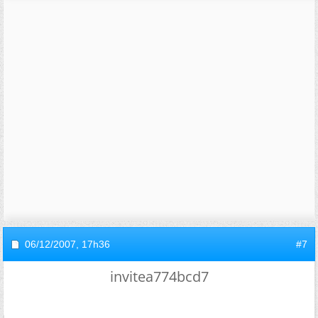
06/12/2007,
17h36
#7
invitea774bcd7