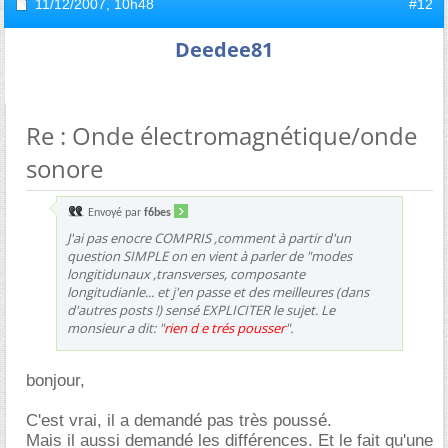
11/12/2007,
10h48
#12
Deedee81
Re : Onde électromagnétique/onde
sonore
Envoyé par
f6bes
J'ai pas enocre COMPRIS ,comment à partir d'un
question SIMPLE on en vient à parler de "modes
longitidunaux ,transverses, composante
longitudianle... et j'en passe et des meilleures (dans
d'autres posts !) sensé EXPLICITER le sujet. Le
monsieur a dit: "
rien d e trés pousser
".
bonjour,
C'est vrai, il a demandé pas très poussé.
Mais il aussi demandé les différences. Et le fait qu'une