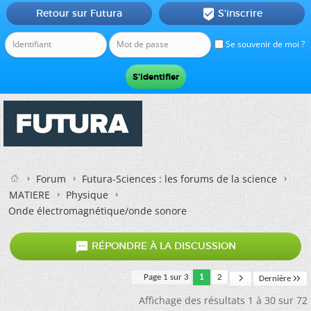
Retour sur Futura
S'inscrire

Se souvenir de moi ?
Forum
Futura-Sciences : les forums de la science
MATIERE
Physique
Onde électromagnétique/onde sonore

RÉPONDRE À LA DISCUSSION
Page 1 sur 3
1
2
Dernière
Affichage des résultats 1 à 30 sur 72