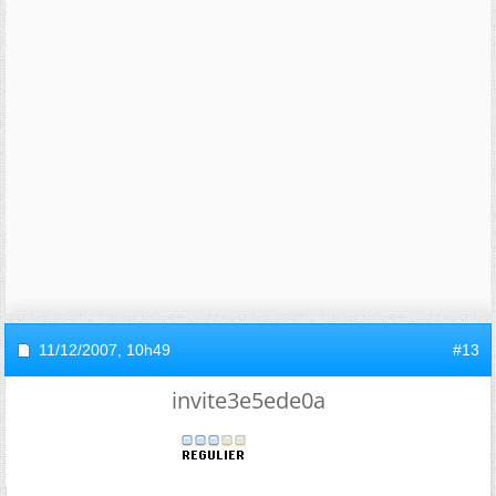
11/12/2007,
10h49
#13
invite3e5ede0a