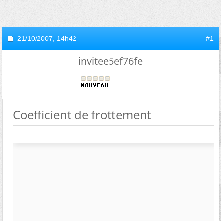
21/10/2007,
14h42
#1
invitee5ef76fe
Coefficient de frottement