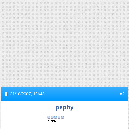
21/10/2007,
16h43
#2
pephy