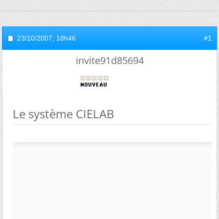
23/10/2007,
18h46
#1
invite91d85694
Le système CIELAB