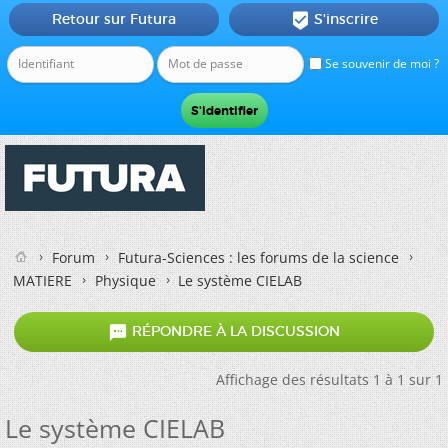
Retour sur Futura
S'inscrire

Se souvenir de moi ?
Forum
Futura-Sciences : les forums de la science
MATIERE
Physique
Le système CIELAB

RÉPONDRE À LA DISCUSSION
Affichage des résultats 1 à 1 sur 1
Le système CIELAB