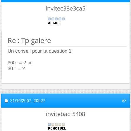
invitec38e3ca5
Re : Tp galere
Un conseil pour ta question 1:
360° = 2 pi.
30 ° = ?
31/10/2007,
20h27
#3
invitebacf5408