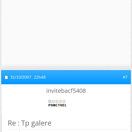
31/10/2007,
22h48
#7
invitebacf5408
Re : Tp galere