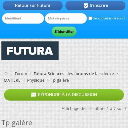
Retour sur Futura
S'inscrire

Se souvenir de moi ?
Forum
Futura-Sciences : les forums de la science
MATIERE
Physique
Tp galère

RÉPONDRE À LA DISCUSSION
Affichage des résultats 1 à 7 sur 7
Tp galère