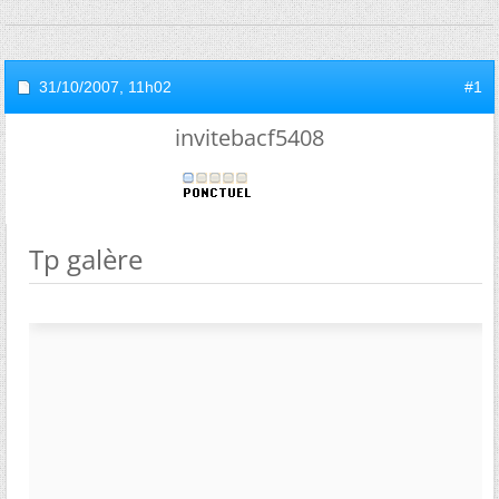
31/10/2007,
11h02
#1
invitebacf5408
Tp galère