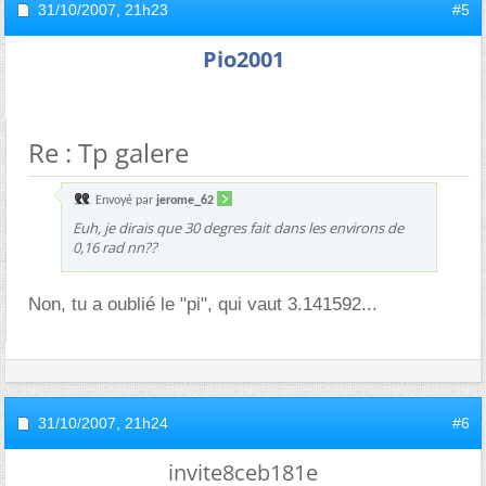
31/10/2007,
21h23
#5
Pio2001
Re : Tp galere
Envoyé par
jerome_62
Euh, je dirais que 30 degres fait dans les environs de
0,16 rad nn??
Non, tu a oublié le "pi", qui vaut 3.141592...
31/10/2007,
21h24
#6
invite8ceb181e