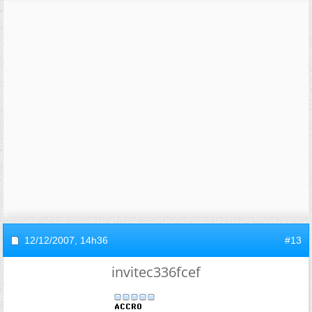
12/12/2007,
14h36
#13
invitec336fcef