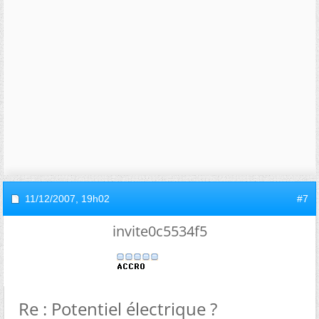
11/12/2007,
19h02
#7
invite0c5534f5
Re : Potentiel électrique ?