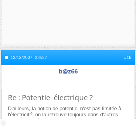
12/12/2007,
23h37
#15
b@z66
Re : Potentiel électrique ?
D'ailleurs, la notion de potentiel n'est pas limitée à
l'électricité, on la retrouve toujours dans d'autres
domaines: mécanique, hydraulique,... En fait, cette
notion porte bien son nom puisqu'elle mesure la
potentialité d'un objet(masse, charge électrique) à se