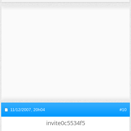
11/12/2007,
20h04
#10
invite0c5534f5