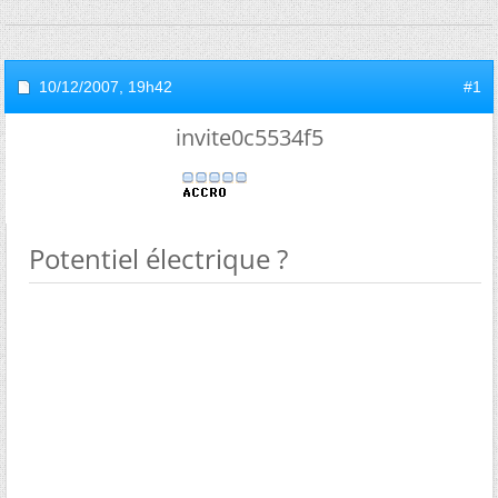
10/12/2007,
19h42
#1
invite0c5534f5
Potentiel électrique ?