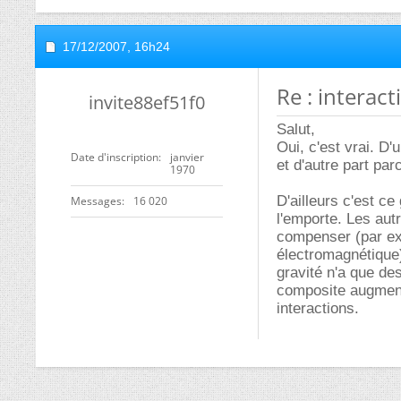
17/12/2007,
16h24
Re : interact
invite88ef51f0
Salut,
Oui, c'est vrai. D'
Date d'inscription
janvier
et d'autre part pa
1970
D'ailleurs c'est ce
Messages
16 020
l'emporte. Les aut
compenser (par exe
électromagnétique)
gravité n'a que de
composite augmente
interactions.