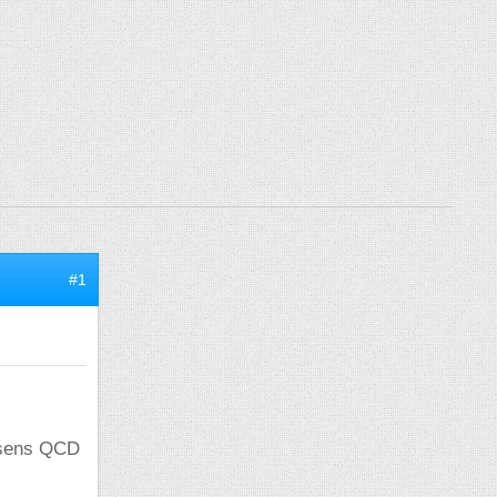
#1
u sens QCD