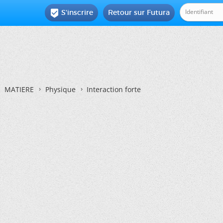
S'inscrire
Retour sur Futura

MATIERE
Physique
Interaction forte