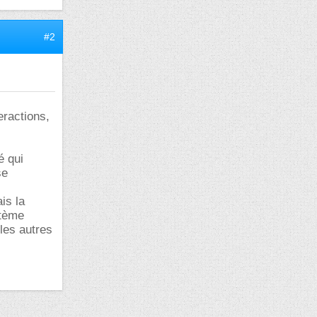
#2
teractions,
é qui
se
is la
stème
les autres