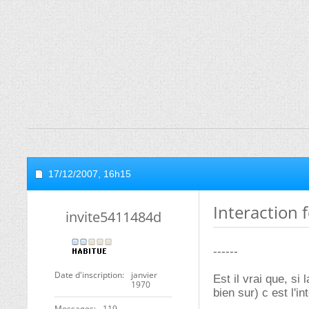
17/12/2007,
16h15
Interaction 
invite5411484d
------
Date d'inscription
janvier
Est il vrai que, s
1970
bien sur) c est l'i
Messages
119