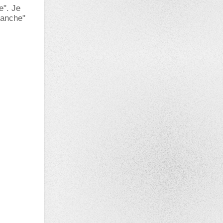
e". Je
lanche"