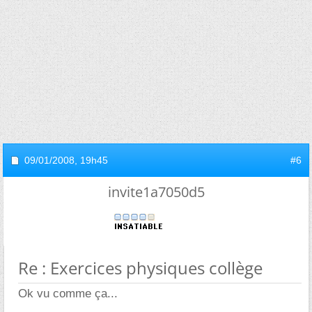
09/01/2008,
19h45
#6
invite1a7050d5
Re : Exercices physiques collège
Ok vu comme ça...