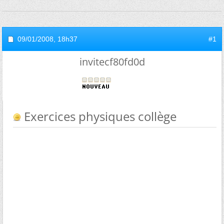
09/01/2008,
18h37
#1
invitecf80fd0d
Exercices physiques collège