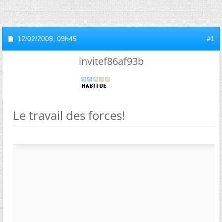
12/02/2008,
09h45
#1
invitef86af93b
Le travail des forces!