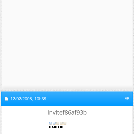
12/02/2008,
10h39
#5
invitef86af93b