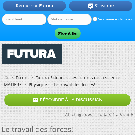
Retour sur Futura
S'inscrire

Se souvenir de moi ?
Forum
Futura-Sciences : les forums de la science
MATIERE
Physique
Le travail des forces!

RÉPONDRE À LA DISCUSSION
Affichage des résultats 1 à 5 sur 5
Le travail des forces!