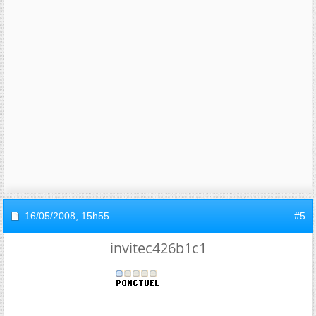
16/05/2008,
15h55
#5
invitec426b1c1