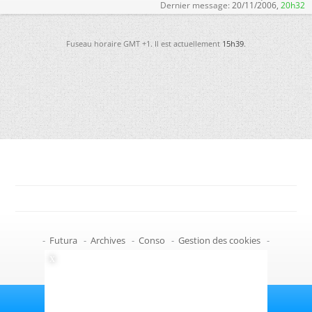
Dernier message:
20/11/2006,
20h32
Fuseau horaire GMT +1. Il est actuellement
15h39
.
-
Futura
-
Archives
-
Conso
-
Gestion des cookies
-
Politique de confidentialité
-
Haut de page