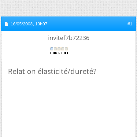
16/05/2008,
10h07
#1
invitef7b72236
Relation élasticité/dureté?