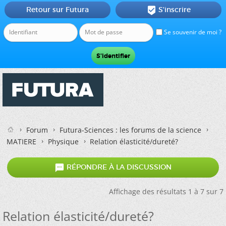
Retour sur Futura
S'inscrire

Se souvenir de moi ?
Forum
Futura-Sciences : les forums de la science
MATIERE
Physique
Relation élasticité/dureté?

RÉPONDRE À LA DISCUSSION
Affichage des résultats 1 à 7 sur 7
Relation élasticité/dureté?