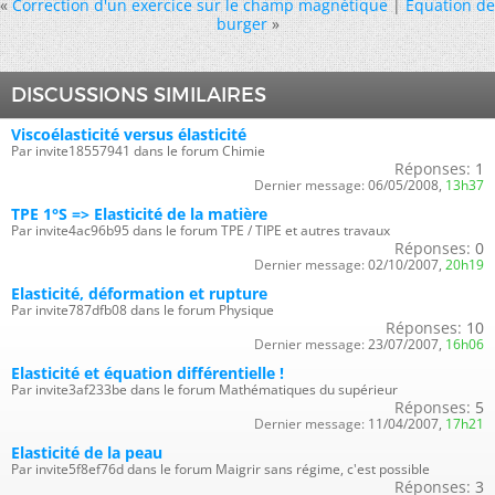
«
Correction d'un exercice sur le champ magnétique
|
Equation de
burger
»
DISCUSSIONS SIMILAIRES
Viscoélasticité versus élasticité
Par invite18557941 dans le forum Chimie
Réponses:
1
Dernier message:
06/05/2008,
13h37
TPE 1°S => Elasticité de la matière
Par invite4ac96b95 dans le forum TPE / TIPE et autres travaux
Réponses:
0
Dernier message:
02/10/2007,
20h19
Elasticité, déformation et rupture
Par invite787dfb08 dans le forum Physique
Réponses:
10
Dernier message:
23/07/2007,
16h06
Elasticité et équation différentielle !
Par invite3af233be dans le forum Mathématiques du supérieur
Réponses:
5
Dernier message:
11/04/2007,
17h21
Elasticité de la peau
Par invite5f8ef76d dans le forum Maigrir sans régime, c'est possible
Réponses:
3