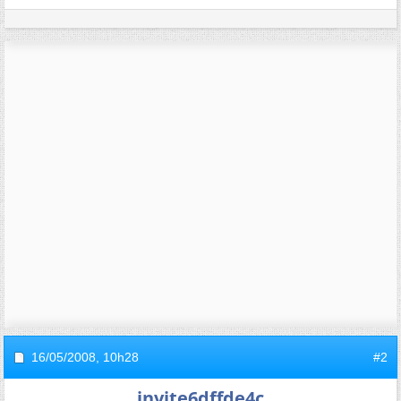
16/05/2008,
10h28
#2
invite6dffde4c