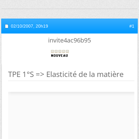
02/10/2007,
20h19
#1
invite4ac96b95
TPE 1°S => Elasticité de la matière