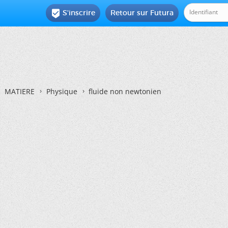
S'inscrire
Retour sur Futura

MATIERE
Physique
fluide non newtonien