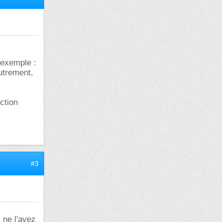
 exemple :
autrement,
ction
#3
s ne l'avez