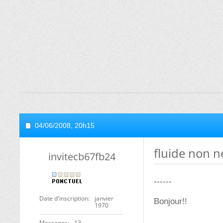
04/06/2008,
20h15
fluide non 
invitecb67fb24
------
Date d'inscription
janvier
Bonjour!!
1970
Messages
13