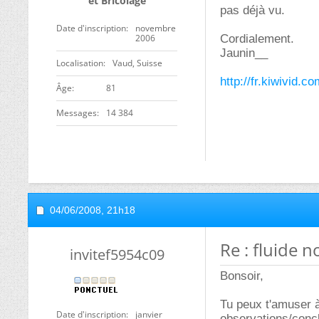
et Bricolage
pas déjà vu.
Date d'inscription
novembre
2006
Cordialement.
Jaunin__
Localisation
Vaud, Suisse
http://fr.kiwivid.
ge
81
Messages
14 384
04/06/2008,
21h18
Re : fluide 
invitef5954c09
Bonsoir,
Tu peux t'amuser à 
Date d'inscription
janvier
observations/conc