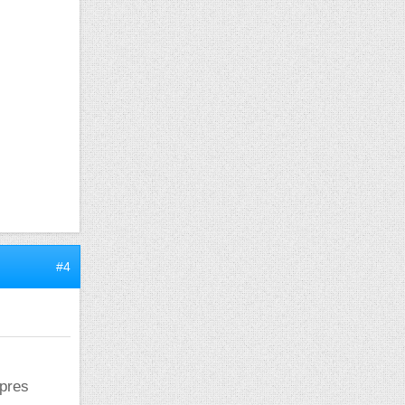
#4
opres