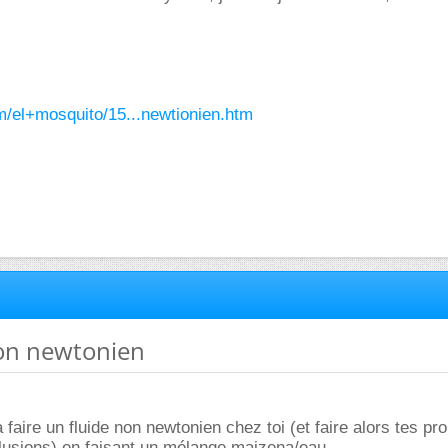
com/el+mosquito/15...newtionien.htm
non newtonien
faire un fluide non newtonien chez toi (et faire alors tes pr
lusions) en faisant un mélange maizena/eau.