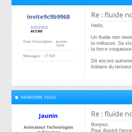
Re : fluide 
invite9c9b9968
Hello,
Un fluide non newt
Date d'inscription
janvier
la mélasse. Sa vis
1970
la force visqueuse 
Messages
17 529
Dit encore autreme
linéaire du tenseu
04/06/2008,
21h15
Re : fluide 
Jaunin
Bonjour,
Animateur Technologies
Pour illustré l'exc