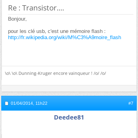
Re : Transistor....
Bonjour,
pour les clé usb, c'est une mémoire flash :
http://fr.wikipedia.org/wiki/M%C3%A9moire_flash
\o\ \o\ Dunning-Kruger encore vainqueur ! /o/ /o/
01/04/2014,
11h22
#7
Deedee81