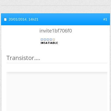
20/01/2014,
14h21
#1
invite1bf706f0
Transistor....