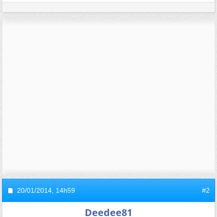
20/01/2014,
14h59
#2
Deedee81