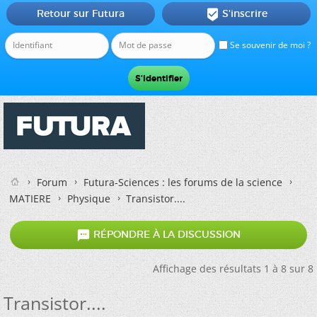
Retour sur Futura
S'inscrire

Se souvenir de moi ?
Forum
Futura-Sciences : les forums de la science
MATIERE
Physique
Transistor....

RÉPONDRE À LA DISCUSSION
Affichage des résultats 1 à 8 sur 8
Transistor....