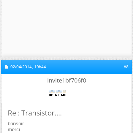
02/04/2014,
19h44
#8
invite1bf706f0
Re : Transistor....
bonsoir
merci