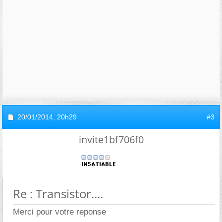
20/01/2014,
20h29
#3
invite1bf706f0
Re : Transistor....
Merci pour votre reponse