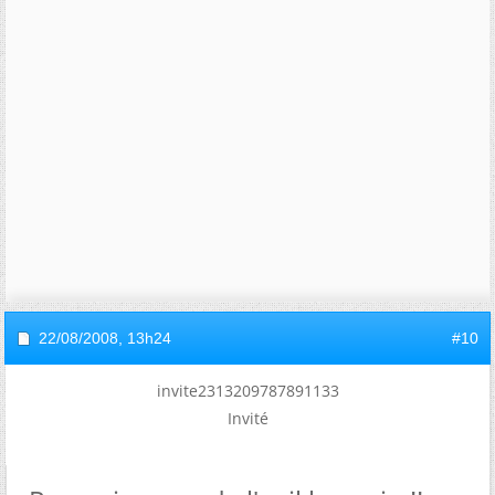
22/08/2008,
13h24
#10
invite2313209787891133
Invité