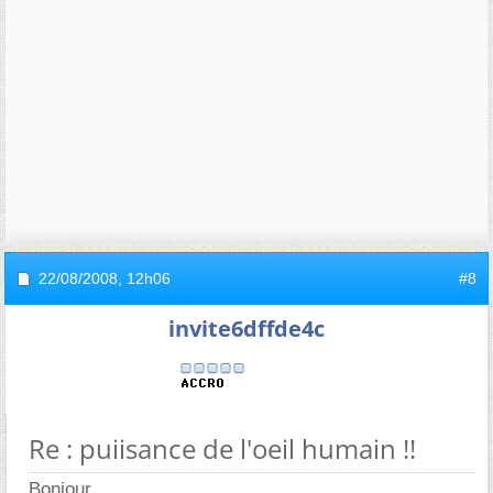
22/08/2008,
12h06
#8
invite6dffde4c
Re : puiisance de l'oeil humain !!
Bonjour.