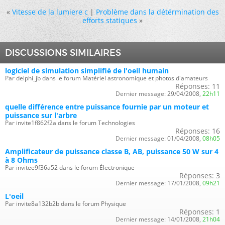
«
Vitesse de la lumiere c
|
Problème dans la détérmination des
efforts statiques
»
DISCUSSIONS SIMILAIRES
logiciel de simulation simplifié de l'oeil humain
Par delphi_jb dans le forum Matériel astronomique et photos d'amateurs
Réponses:
11
Dernier message:
29/04/2008,
22h11
quelle différence entre puissance fournie par un moteur et
puissance sur l'arbre
Par invite1f862f2a dans le forum Technologies
Réponses:
16
Dernier message:
01/04/2008,
08h05
Amplificateur de puissance classe B, AB, puissance 50 W sur 4
à 8 Ohms
Par invitee9f36a52 dans le forum Électronique
Réponses:
3
Dernier message:
17/01/2008,
09h21
L'oeil
Par invite8a132b2b dans le forum Physique
Réponses:
1
Dernier message:
14/01/2008,
21h04