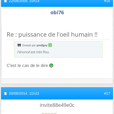
22/08/2008,
15h14
#16
obi76
Re : puissance de l'oeil humain !!
Envoyé par
predigny
l'énoncé est très flou.
C'est le cas de le dire
26/08/2014,
11h22
#17
invite88e49e0c