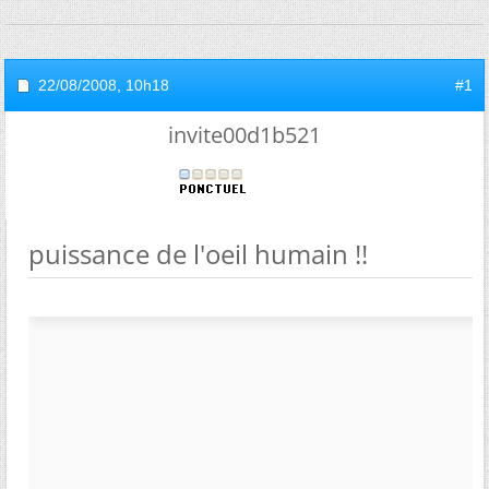
22/08/2008,
10h18
#1
invite00d1b521
puissance de l'oeil humain !!