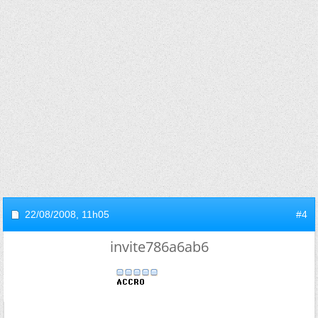
22/08/2008,
11h05
#4
invite786a6ab6