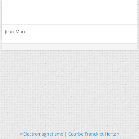
Jean-Marc
«
Electromagnetisme
|
Courbe Franck et Hertz
»