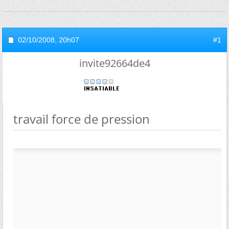
02/10/2008,
20h07
#1
invite92664de4
travail force de pression