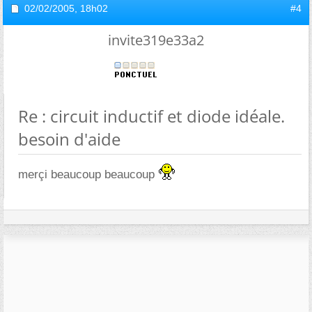
02/02/2005,
18h02
#4
invite319e33a2
Re : circuit inductif et diode idéale.
besoin d'aide
merçi beaucoup beaucoup