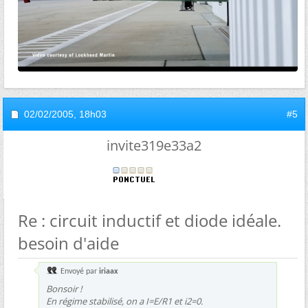
02/02/2005,
18h03
#5
invite319e33a2
Re : circuit inductif et diode idéale.
besoin d'aide
Envoyé par
iriaax
Bonsoir !
En régime stabilisé, on a I=E/R1 et i2=0.