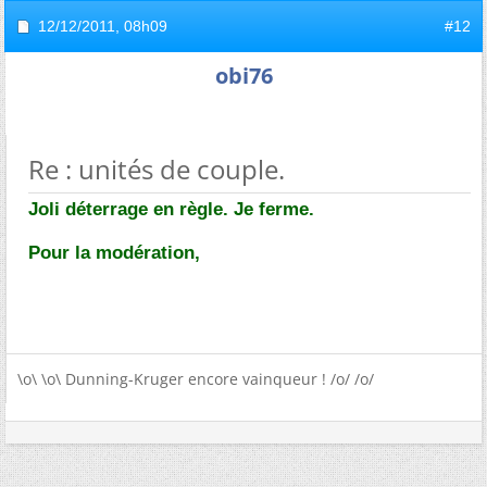
12/12/2011,
08h09
#12
obi76
Re : unités de couple.
Joli déterrage en règle. Je ferme.
Pour la modération,
\o\ \o\ Dunning-Kruger encore vainqueur ! /o/ /o/