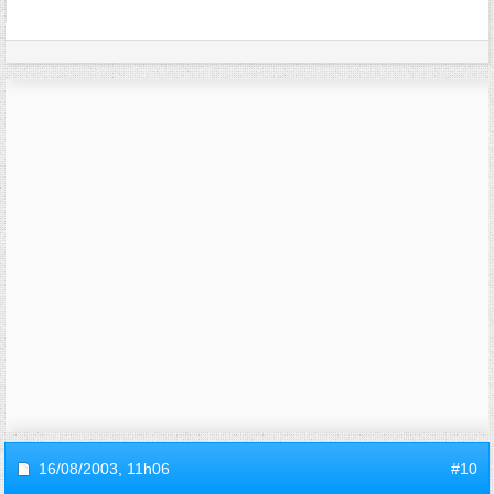
16/08/2003,
11h06
#10