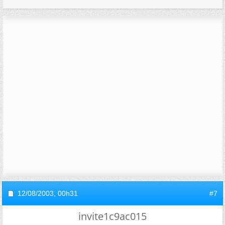
12/08/2003,
00h31
#7
invite1c9ac015