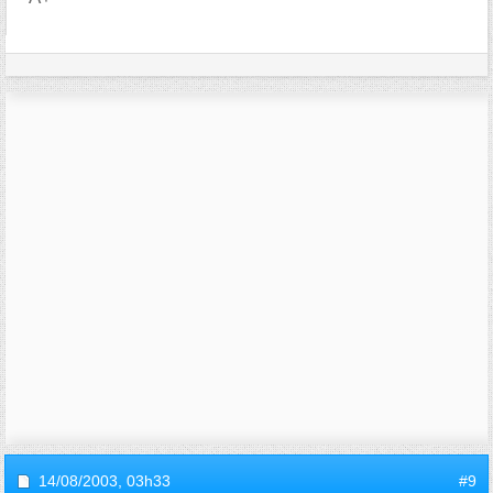
14/08/2003,
03h33
#9