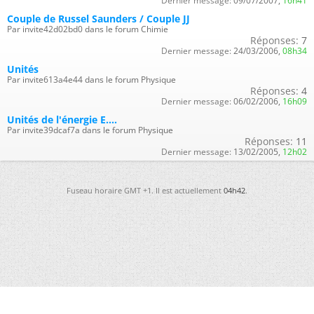
Dernier message:
09/07/2007,
16h41
Couple de Russel Saunders / Couple JJ
Par invite42d02bd0 dans le forum Chimie
Réponses:
7
Dernier message:
24/03/2006,
08h34
Unités
Par invite613a4e44 dans le forum Physique
Réponses:
4
Dernier message:
06/02/2006,
16h09
Unités de l'énergie E....
Par invite39dcaf7a dans le forum Physique
Réponses:
11
Dernier message:
13/02/2005,
12h02
Fuseau horaire GMT +1. Il est actuellement
04h42
.