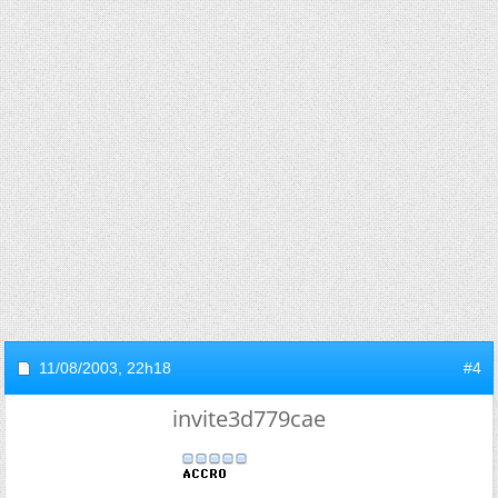
11/08/2003,
22h18
#4
invite3d779cae