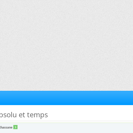
absolu et temps
thassane