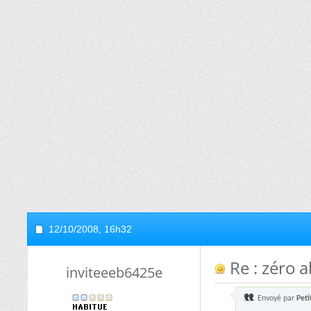
12/10/2008,
16h32
Re : zéro 
inviteeeb6425e
Envoyé par
Peti