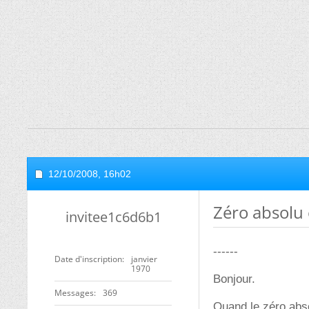
12/10/2008,
16h02
Zéro absolu
invitee1c6d6b1
------
Date d'inscription
janvier
1970
Bonjour.
Messages
369
Quand le zéro abso