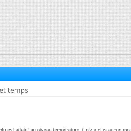
 et temps
lu est atteint au niveau température, il n'y a plus aucun m