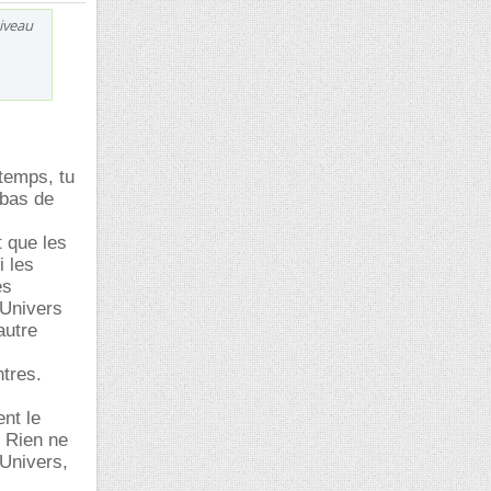
iveau
 temps, tu
 bas de
t que les
 les
es
'Univers
autre
ntres.
nt le
 Rien ne
'Univers,