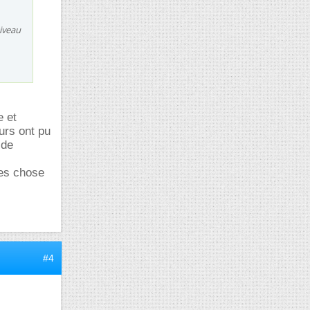
iveau
e et
urs ont pu
 de
des chose
#4