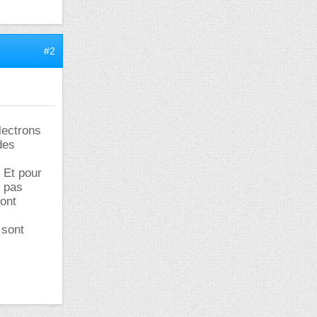
#2
lectrons
des
 Et pour
s pas
sont
 sont