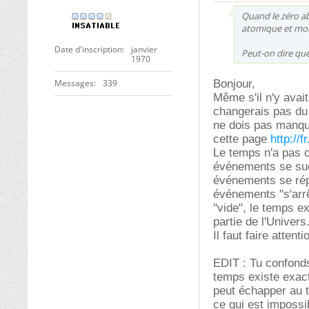
Quand le zéro ab
atomique et mol
Date d'inscription
janvier
Peut-on dire que
1970
Messages
339
Bonjour,
Même s'il n'y avai
changerais pas du 
ne dois pas manque
cette page
http://
Le temps n'a pas c
événements se suc
événements se répè
événements "s'arrêt
"vide", le temps ex
partie de l'Univers
Il faut faire atten
EDIT : Tu confond
temps existe exac
peut échapper au t
ce qui est impossi