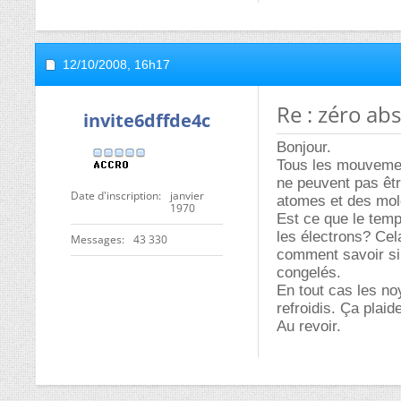
12/10/2008,
16h17
Re : zéro ab
invite6dffde4c
Bonjour.
Tous les mouvement
ne peuvent pas êt
Date d'inscription
janvier
atomes et des moléc
1970
Est ce que le temp
les électrons? Cel
Messages
43 330
comment savoir si 
congelés.
En tout cas les no
refroidis. Ça plaid
Au revoir.