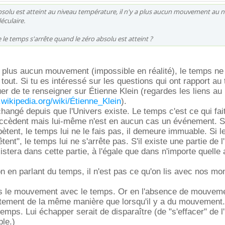
solu est atteint au niveau température, il n'y a plus aucun mouvement au n
éculaire.
 le temps s'arrête quand le zéro absolu est atteint ?
t plus aucun mouvement (impossible en réalité), le temps ne
tout. Si tu es intéressé sur les questions qui ont rapport au
r de te renseigner sur Étienne Klein (regardes les liens au
fr.wikipedia.org/wiki/Étienne_Klein
).
hangé depuis que l'Univers existe. Le temps c'est ce qui fai
cèdent mais lui-même n'est en aucun cas un événement. Si
tent, le temps lui ne le fais pas, il demeure immuable. Si l
ent", le temps lui ne s'arrête pas. S'il existe une partie de l
istera dans cette partie, à l'égale que dans n'importe quelle 
.
tion en parlant du temps, il n'est pas ce qu'on lis avec nos mo
s le mouvement avec le temps. Or en l'absence de mouveme
tement de la même manière que lorsqu'il y a du mouvement.
emps. Lui échapper serait de disparaître (de "s'effacer" de l
ble.)