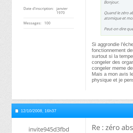
Bonjour.
Date d'inscription
janvier
1970
Quand le zéro ab
atomique et mol
Messages
100
Peut-on dire que
Si aggrondie l'éche
fonctionnement des
surtout si la temp
congeler des organ
congeler meme de
Mais a mon avis le
physique et je pen
12/10/2008,
16h37
Re : zéro ab
invite945d3fbd