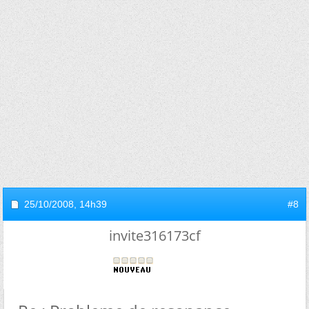
25/10/2008,
14h39
#8
invite316173cf