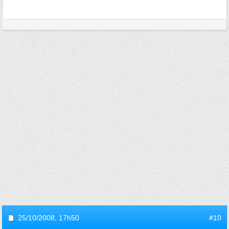
25/10/2008,
17h50
#10