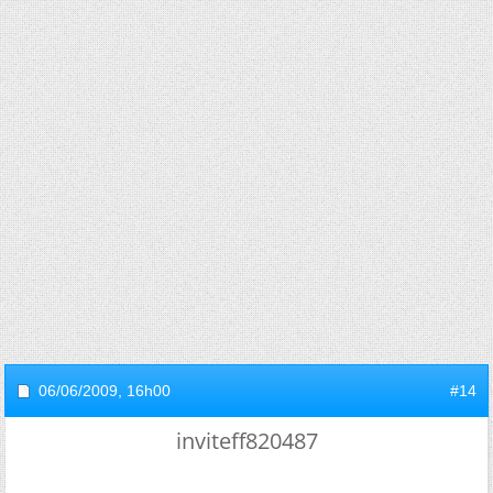
06/06/2009,
16h00
#14
inviteff820487