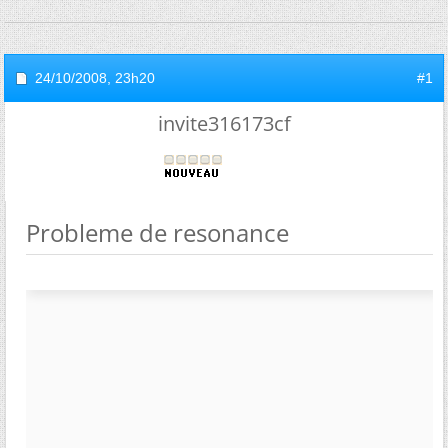
24/10/2008,
23h20
#1
invite316173cf
Probleme de resonance