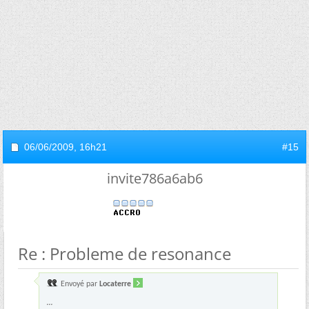
06/06/2009,
16h21
#15
invite786a6ab6
Re : Probleme de resonance
Envoyé par
Locaterre
...