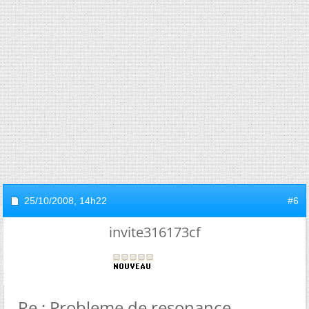
25/10/2008,
14h22
#6
invite316173cf
Re : Probleme de resonance