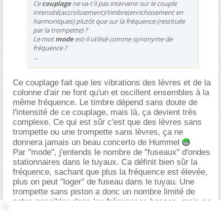
Ce
couplage
ne va-t'il pas intervenir sur le couple
intensité(accroîssement)/timbre(enrichissement en
harmoniques) plutôt que sur la fréquence (restituée
par la trompette) ?
Le mot
mode
est-il utilisé comme synonyme de
fréquence ?
...
Ce couplage fait que les vibrations des lèvres et de la
colonne d'air ne font qu'un et oscillent ensembles à la
même fréquence. Le timbre dépend sans doute de
l'intensité de ce couplage, mais là, ça devient très
complexe. Ce qui est sûr c'est que des lèvres sans
trompette ou une trompette sans lèvres, ça ne
donnera jamais un beau concerto de Hummel
Par "mode", j'entends le nombre de "fuseaux" d'ondes
stationnaires dans le tuyaux. Ca définit bien sûr la
fréquence, sachant que plus la fréquence est élevée,
plus on peut "loger" de fuseau dans le tuyau. Une
trompette sans piston a donc un nombre limité de
notes possibles dans les fréquences basses, mais ce
nombre augmente quand on monte en fréquence.