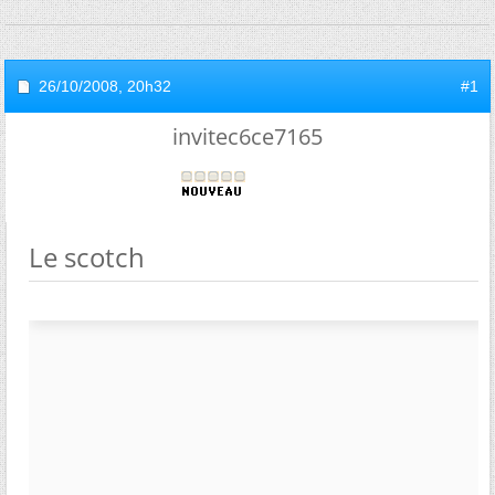
26/10/2008,
20h32
#1
invitec6ce7165
Le scotch