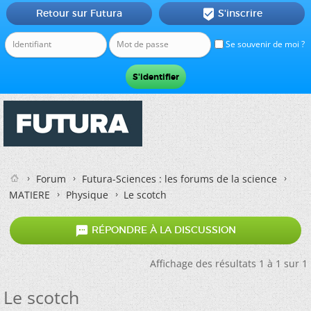
Retour sur Futura
S'inscrire

Se souvenir de moi ?
Forum
Futura-Sciences : les forums de la science
MATIERE
Physique
Le scotch

RÉPONDRE À LA DISCUSSION
Affichage des résultats 1 à 1 sur 1
Le scotch