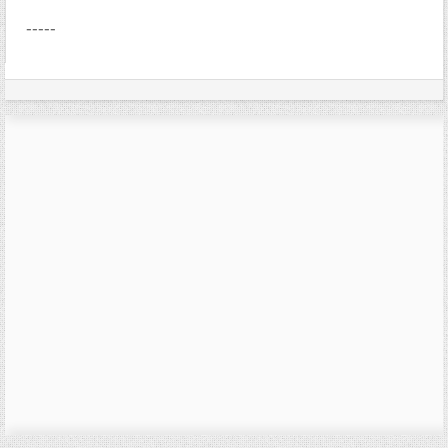
-----