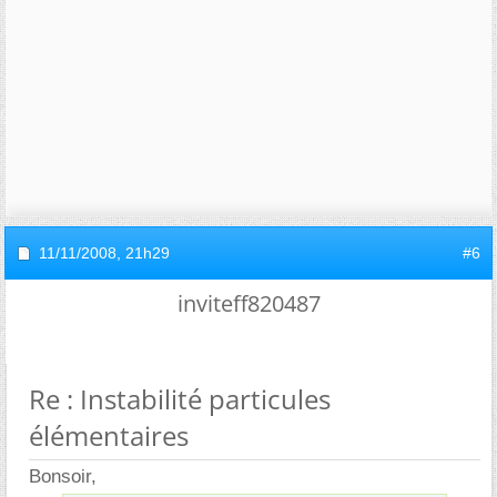
11/11/2008,
21h29
#6
inviteff820487
Re : Instabilité particules
élémentaires
Bonsoir,