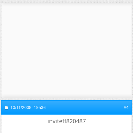
10/11/2008,
19h36
#4
inviteff820487