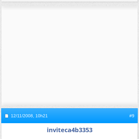
12/11/2008,
10h21
#9
inviteca4b3353