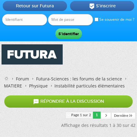
Retour sur Futura
S'inscrire

Se souvenir de moi ?
Forum
Futura-Sciences : les forums de la science
MATIERE
Physique
Instabilité particules élémentaires

RÉPONDRE À LA DISCUSSION
Page 1 sur 2
1
Dernière
Affichage des résultats 1 à 30 sur 42