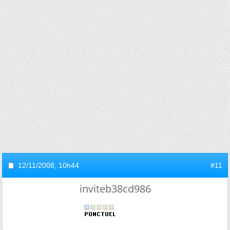
12/11/2008,
10h44
#11
inviteb38cd986