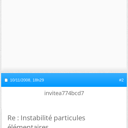
10/11/2008,
18h29
#2
invitea774bcd7
Re : Instabilité particules
élémentaires