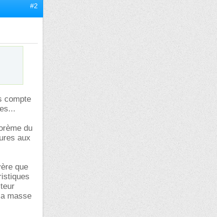
#2
ds compte
es...
éorème du
eures aux
vère que
ristiques
cteur
r sa masse