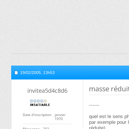
19/02/2005,
13h53
masse rédui
invitea5d4c8d6
------
Date d'inscription
janvier
quel est le sens p
1970
par exemple pour l
réduite).
Messages
253