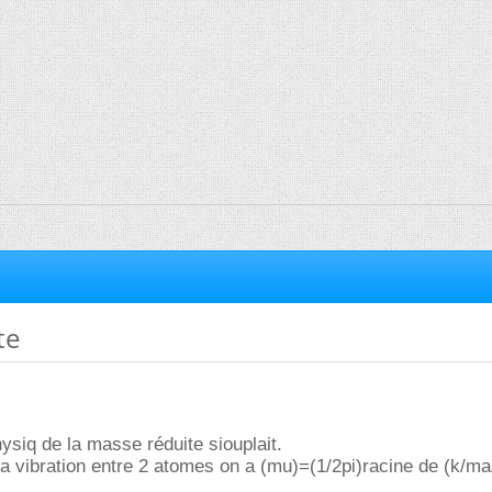
te
hysiq de la masse réduite siouplait.
a vibration entre 2 atomes on a (mu)=(1/2pi)racine de (k/m