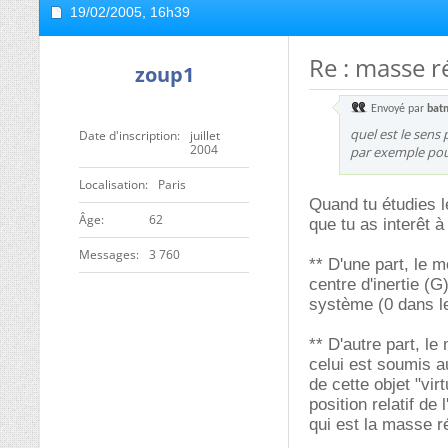
19/02/2005,
16h39
Re : masse r
zoup1
Envoyé par
bat
quel est le sens 
Date d'inscription
juillet
2004
par exemple pour
Localisation
Paris
Quand tu étudies 
ge
62
que tu as interêt
Messages
3 760
** D'une part, le 
centre d'inertie (
système (0 dans le
** D'autre part, l
celui est soumis a
de cette objet "vir
position relatif de
qui est la masse 