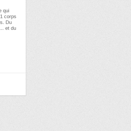
e qui
 1 corps
es. Du
.. et du