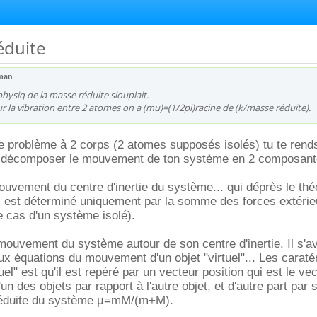
éduite
man
physiq de la masse réduite siouplait.
 la vibration entre 2 atomes on a (mu)=(1/2pi)racine de (k/masse réduite).
le problème à 2 corps (2 atomes supposés isolés) tu te ren
 à décomposer le mouvement de ton système en 2 composant
mouvement du centre d'inertie du système... qui déprès le th
G) est déterminé uniquement par la somme des forces extéri
 cas d'un système isolé).
e mouvement du système autour de son centre d'inertie. Il s'a
ux équations du mouvement d'un objet "virtuel"... Les caraté
tuel" est qu'il est repéré par un vecteur position qui est le ve
 l'un des objets par rapport à l'autre objet, et d'autre part pa
réduite du système µ=mM/(m+M).