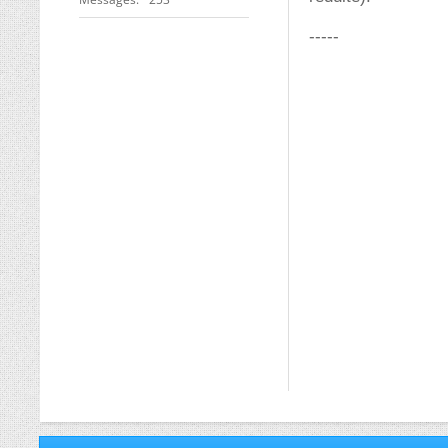
-----