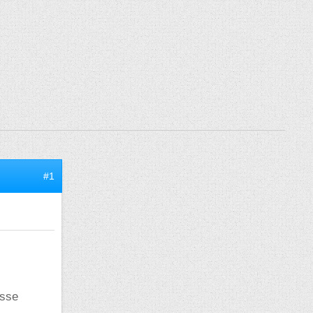
#1
asse