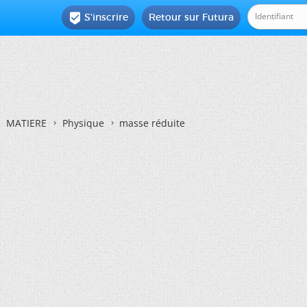
S'inscrire
Retour sur Futura

MATIERE
Physique
masse réduite