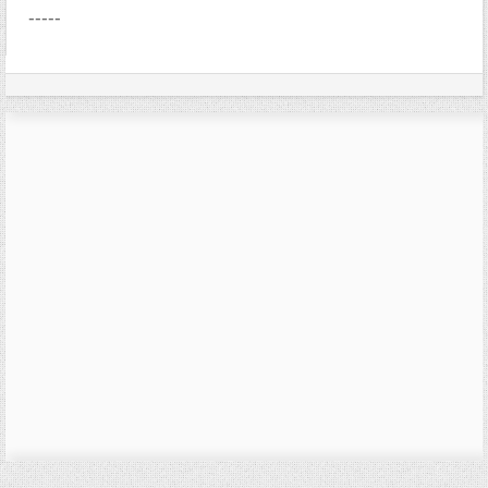
-----