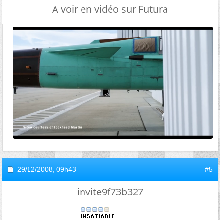
A voir en vidéo sur Futura
29/12/2008,
09h43
#5
invite9f73b327