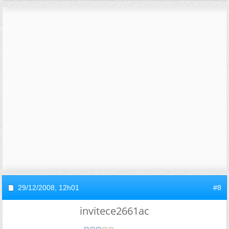
29/12/2008,
12h01
#8
invitece2661ac