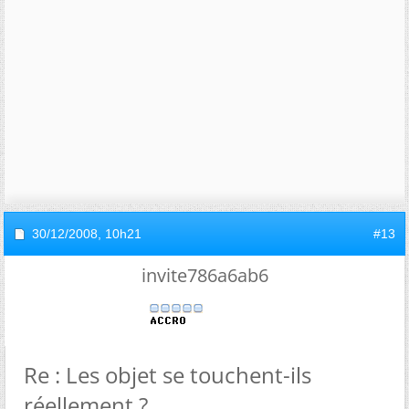
30/12/2008,
10h21
#13
invite786a6ab6
Re : Les objet se touchent-ils
réellement ?