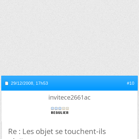
29/12/2008,
17h53
#10
invitece2661ac
Re : Les objet se touchent-ils