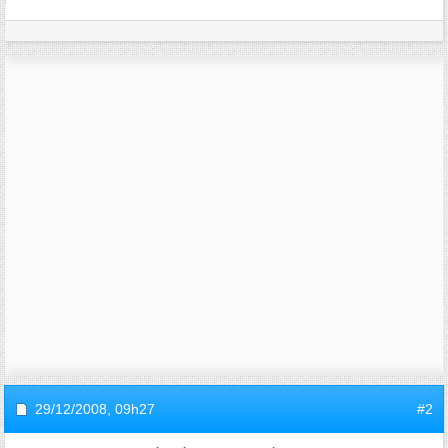
29/12/2008,
09h27
#2