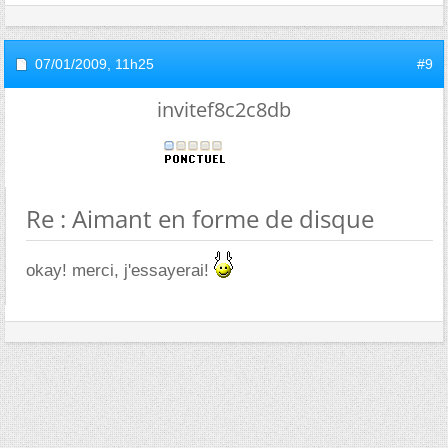
07/01/2009,
11h25
#9
invitef8c2c8db
Re : Aimant en forme de disque
okay! merci, j'essayerai!