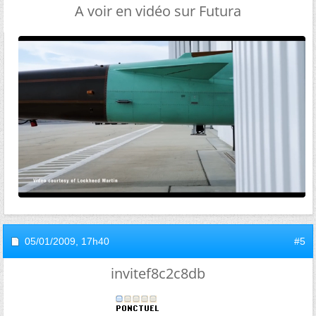
A voir en vidéo sur Futura
05/01/2009,
17h40
#5
invitef8c2c8db