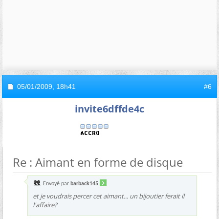
05/01/2009,
18h41
#6
invite6dffde4c
Re : Aimant en forme de disque
Envoyé par
barback145
et je voudrais percer cet aimant... un bijoutier ferait il
l'affaire?