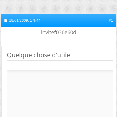
18/01/2009,
17h44
#1
invitef036e60d
Quelque chose d'utile