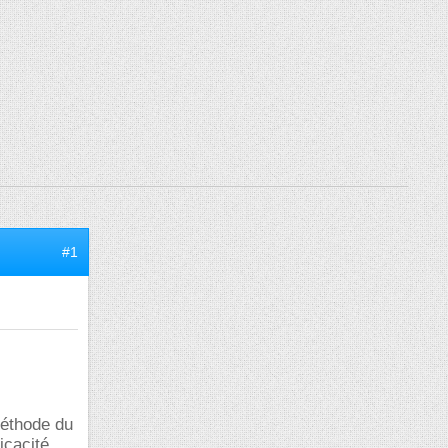
#1
méthode du
icacité