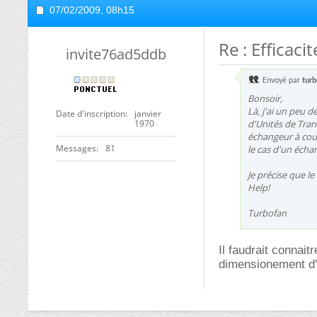
07/02/2009,
08h15
Re : Efficac
invite76ad5ddb
Envoyé par
turb
Bonsoir,
Là, j'ai un peu 
Date d'inscription
janvier
1970
d'Unités de Trans
échangeur à cour
Messages
81
le cas d'un écha
Je précise que le 
Help!
Turbofan
Il faudrait connait
dimensionement d