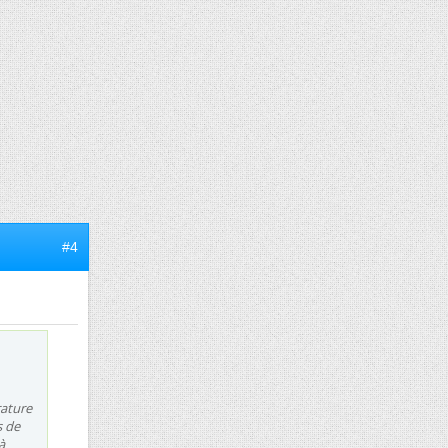
#4
rature
s de
à