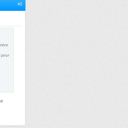
#2
ombre
é pour
le