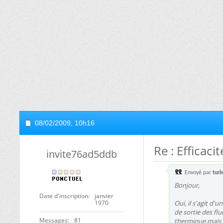
08/02/2009,
10h16
Re : Efficac
invite76ad5ddb
Envoyé par
turb
Bonjour,
Date d'inscription
janvier
1970
Oui, il s'agit d
de sortie des fl
Messages
81
thermique mais 