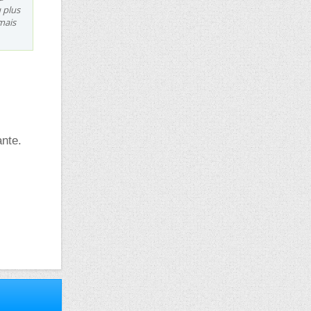
u plus
mais
ante.