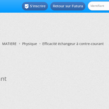
S'inscrire
Retour sur Futura

MATIERE
Physique
Efficacité échangeur à contre-courant
ant