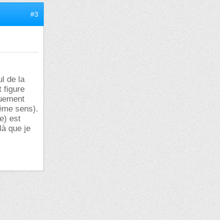
#3
l de la
 figure
quement
même sens).
e) est
là que je