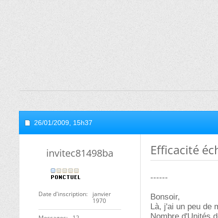
26/01/2009,
15h37
Efficacité é
invitec81498ba
------
Date d'inscription
janvier
Bonsoir,
1970
Là, j'ai un peu de
Nombre d'Unités de 
Messages
12