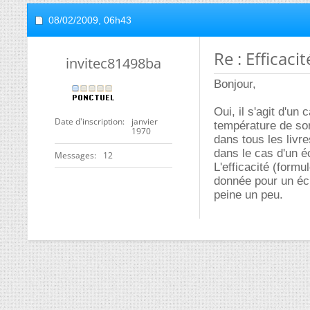
08/02/2009,
06h43
Re : Efficac
invitec81498ba
Bonjour,
Oui, il s'agit d'u
Date d'inscription
janvier
température de sor
1970
dans tous les liv
dans le cas d'un é
Messages
12
L'efficacité (formu
donnée pour un éc
peine un peu.