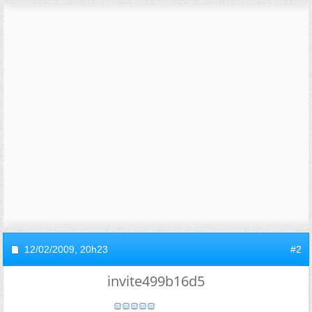
12/02/2009,
20h23
#2
invite499b16d5