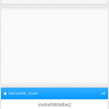
26/01/2005,
21h04
#9
invitefd69dbe2