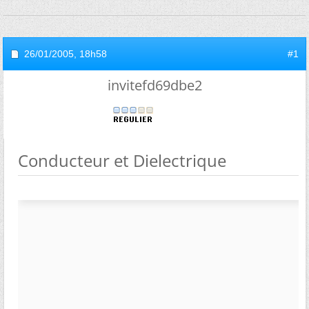
26/01/2005,
18h58
#1
invitefd69dbe2
Conducteur et Dielectrique