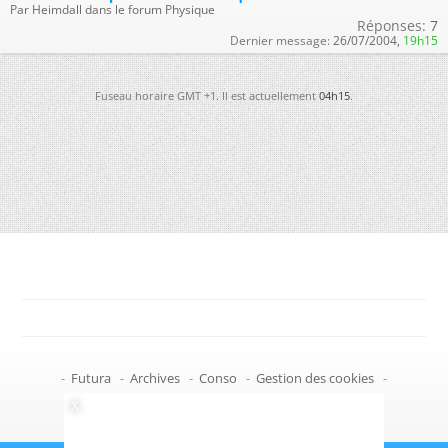
Par Heimdall dans le forum Physique
Réponses:
7
Dernier message:
26/07/2004,
19h15
Fuseau horaire GMT +1. Il est actuellement
04h15
.
-
Futura
-
Archives
-
Conso
-
Gestion des cookies
-
Politique de confidentialité
-
Haut de page