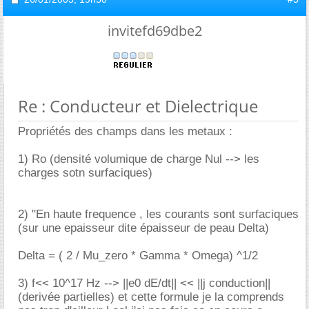
invitefd69dbe2
Re : Conducteur et Dielectrique
Propriétés des champs dans les metaux :
1) Ro (densité volumique de charge Nul --> les
charges sotn surfaciques)
2) "En haute frequence , les courants sont surfaciques
(sur une epaisseur dite épaisseur de peau Delta)
Delta = ( 2 / Mu_zero * Gamma * Omega) ^1/2
3) f<< 10^17 Hz --> ||e0 dE/dt|| << ||j conduction||
(derivée partielles) et cette formule je la comprends