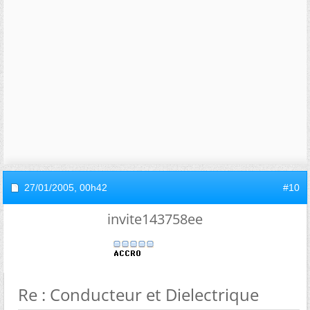
27/01/2005,
00h42
#10
invite143758ee
Re : Conducteur et Dielectrique