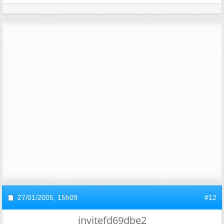
27/01/2005,
15h09
#12
invitefd69dbe2