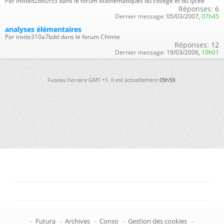
Par invited2b60f53 dans le forum Mathématiques du collège et du lycée
Réponses:
6
Dernier message:
05/03/2007,
07h45
analyses élémentaires
Par invite310a7bdd dans le forum Chimie
Réponses:
12
Dernier message:
19/03/2006,
10h01
Fuseau horaire GMT +1. Il est actuellement
05h59
.
-
Futura
-
Archives
-
Conso
-
Gestion des cookies
-