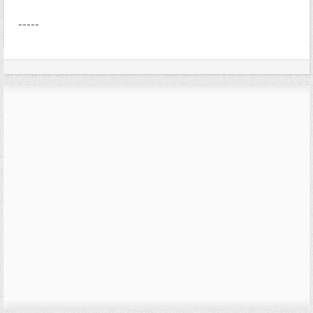
-----