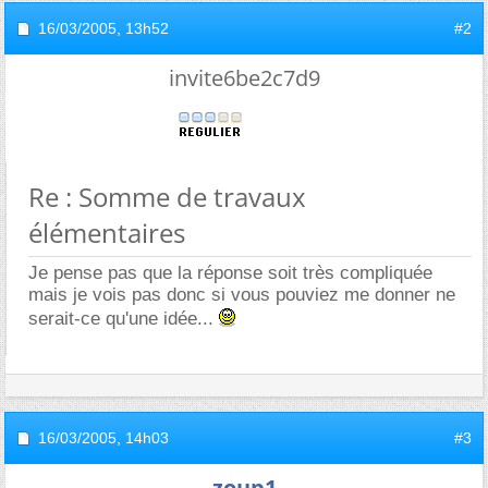
16/03/2005,
13h52
#2
invite6be2c7d9
Re : Somme de travaux
élémentaires
Je pense pas que la réponse soit très compliquée
mais je vois pas donc si vous pouviez me donner ne
serait-ce qu'une idée...
16/03/2005,
14h03
#3
zoup1