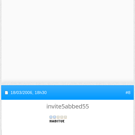
18/03/2006,
18h30
#8
invite5abbed55