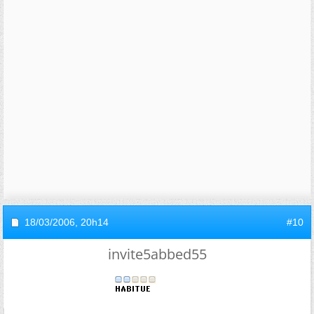
18/03/2006,
20h14
#10
invite5abbed55