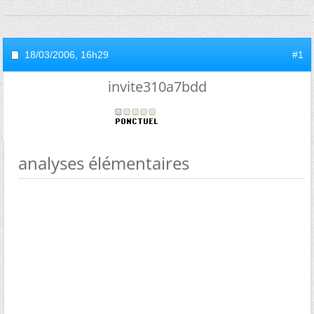
18/03/2006,
16h29
#1
invite310a7bdd
analyses élémentaires