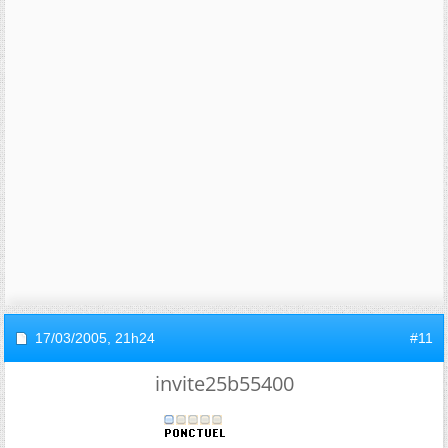
17/03/2005,
21h24
#11
invite25b55400