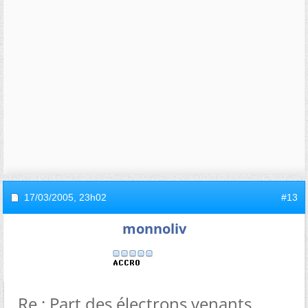
17/03/2005,
23h02
#13
monnoliv
Re : Part des électrons venants