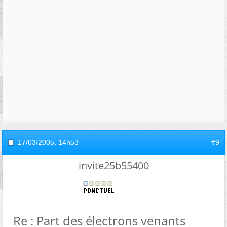
17/03/2005,
14h53
#9
invite25b55400
Re : Part des électrons venants