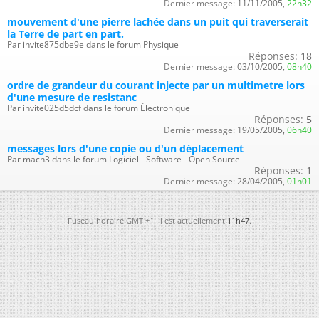
Dernier message:
11/11/2005,
22h32
mouvement d'une pierre lachée dans un puit qui traverserait
la Terre de part en part.
Par invite875dbe9e dans le forum Physique
Réponses:
18
Dernier message:
03/10/2005,
08h40
ordre de grandeur du courant injecte par un multimetre lors
d'une mesure de resistanc
Par invite025d5dcf dans le forum Électronique
Réponses:
5
Dernier message:
19/05/2005,
06h40
messages lors d'une copie ou d'un déplacement
Par mach3 dans le forum Logiciel - Software - Open Source
Réponses:
1
Dernier message:
28/04/2005,
01h01
Fuseau horaire GMT +1. Il est actuellement
11h47
.