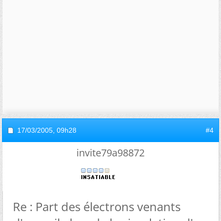
17/03/2005,
09h28
#4
invite79a98872
Re : Part des électrons venants