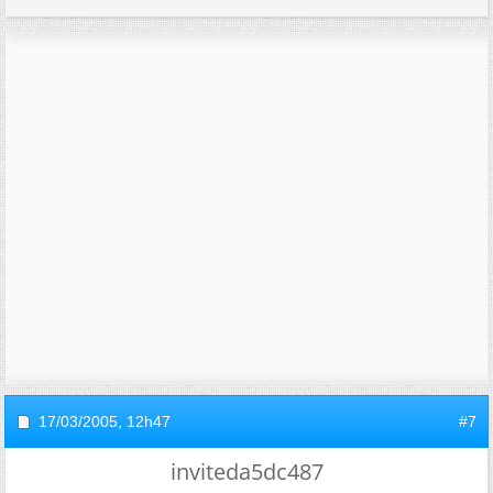
17/03/2005,
12h47
#7
inviteda5dc487