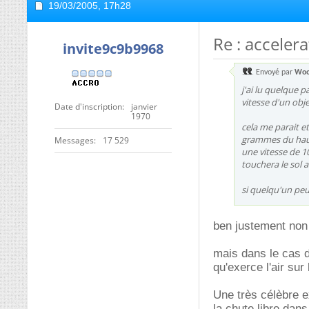
19/03/2005,
17h28
Re : acceler
invite9c9b9968
Envoyé par
Woo
j'ai lu quelque p
vitesse d'un obj
Date d'inscription
janvier
1970
cela me parait et
grammes du haut 
Messages
17 529
une vitesse de 1
touchera le sol av
si quelqu'un peut
ben justement non
mais dans le cas d
qu'exerce l'air sur 
Une très célèbre 
la chute libre dan