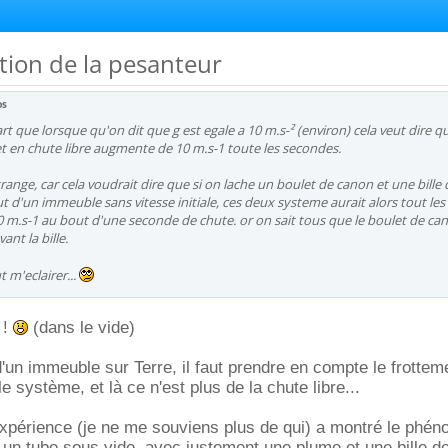
ation de la pesanteur
s
art que lorsque qu'on dit que g est egale a 10 m.s-² (environ) cela veut dire qu
et en chute libre augmente de 10 m.s-1 toute les secondes.
range, car cela voudrait dire que si on lache un boulet de canon et une bille 
d'un immeuble sans vitesse initiale, ces deux systeme aurait alors tout les
0 m.s-1 au bout d'une seconde de chute. or on sait tous que le boulet de ca
ant la bille.
 m'eclairer...
 !
(dans le vide)
'un immeuble sur Terre, il faut prendre en compte le frottem
le système, et là ce n'est plus de la chute libre...
expérience (je ne me souviens plus de qui) a montré le phé
s un tube sous vide, avec justement une plume et une bille d