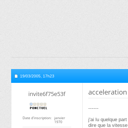
19/03/2005,
17h23
acceleration
invite6f75e53f
------
Date d'inscription
janvier
j'ai lu quelque par
1970
dire que la vitess