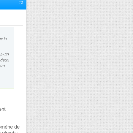
#2
e la
de 20
 deux
non
ent
nomène de
e plomb ;