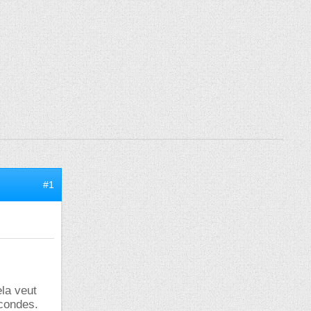
#1
ela veut
econdes.