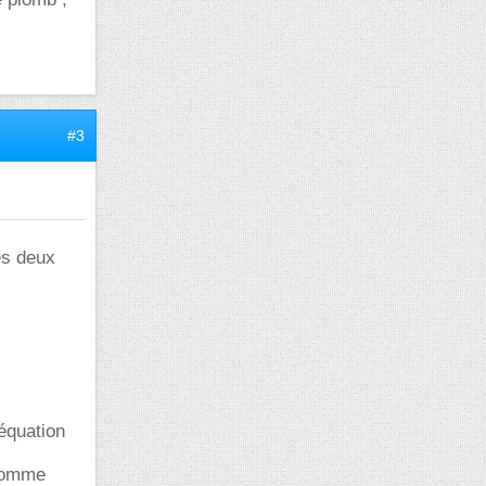
#3
es deux
 équation
 comme