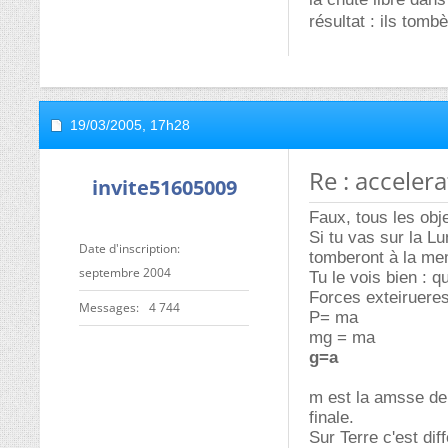
résultat : ils to
19/03/2005,
17h28
Re : acceler
invite51605009
Faux, tous les obj
Si tu vas sur la L
Date d'inscription
tomberont à la me
septembre 2004
Tu le vois bien : 
Forces exteiruere
Messages
4 744
P= ma
mg = ma
g=a
m est la amsse de l
finale.
Sur Terre c'est dif