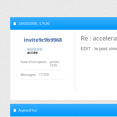
19/03/2005,
17h30
Re : acceler
invite9c9b9968
EDIT : le post si
Date d'inscription
janvier
1970
Messages
17 529
Aujourd'hui