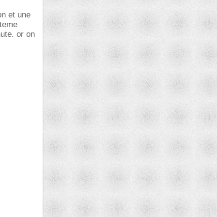
on et une
steme
ute. or on