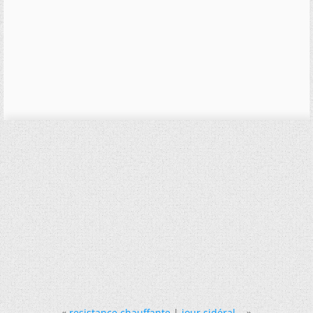
«
resistance chauffante
|
jour sidéral...
»