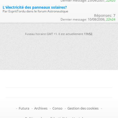
Dernier message:
25/04/2007,
22h20
L'électricité des panneaux solaires?
Par EspritTordu dans le forum Astronautique
Réponses:
7
Dernier message:
10/08/2006,
22h24
Fuseau horaire GMT +1. Il est actuellement
11h52
.
-
Futura
-
Archives
-
Conso
-
Gestion des cookies
-