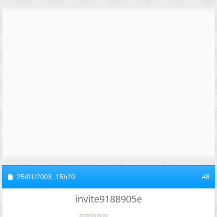
25/01/2003,
15h20
#8
invite9188905e