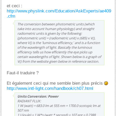
et ceci :
http://www.physlink.com/Education/AskExperts/ae409
.cfm
The conversion between photometric units (which
take into account human physiology) and straight
radiometric units is given by the following:
(photometric unit) = (radiometric unit) x (685) x V(),
where V() is the 'luminous efficiency,' and is a function
of the wavelength of light. Basically the luminous
efficiency tells us how efficiently the eye picks up
certain wavelengths of light. Shown below is a graph of
V() from the website given below in reference section.
Faut-il traduire ?
Et également ceci qui me semble bien plus précis
http://www.intl-light.com/handbook/ch07.html
Units Conversion: Power
RADIANT FLUX:
1 W (watt) = 683.0 lm at 555 nm = 1700.0 scotopic lm at
507 nm
1 J (joule) = 1 W*s (watt * second) = 107 erg = 0.2388