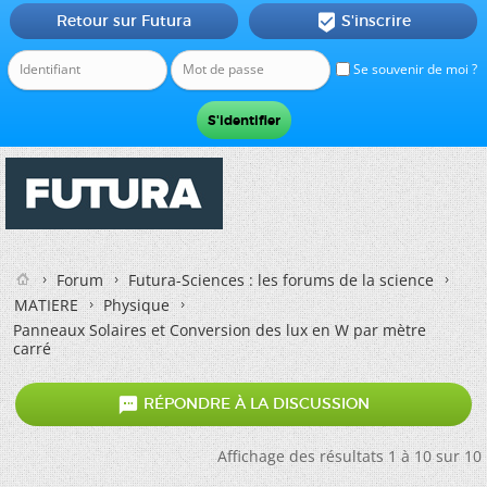
Retour sur Futura
S'inscrire

Se souvenir de moi ?
Forum
Futura-Sciences : les forums de la science
MATIERE
Physique
Panneaux Solaires et Conversion des lux en W par mètre
carré

RÉPONDRE À LA DISCUSSION
Affichage des résultats 1 à 10 sur 10