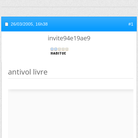
26/03/2005,
16h38
#1
invite94e19ae9
antivol livre