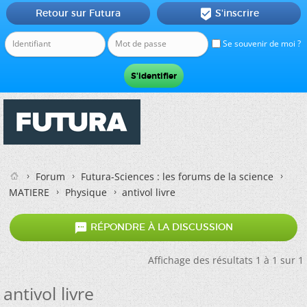
Retour sur Futura
S'inscrire

Se souvenir de moi ?
Forum
Futura-Sciences : les forums de la science
MATIERE
Physique
antivol livre

RÉPONDRE À LA DISCUSSION
Affichage des résultats 1 à 1 sur 1
antivol livre