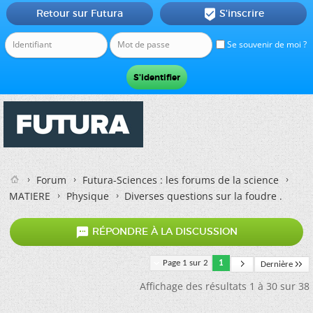
Retour sur Futura
S'inscrire

Se souvenir de moi ?
Forum
Futura-Sciences : les forums de la science
MATIERE
Physique
Diverses questions sur la foudre .

RÉPONDRE À LA DISCUSSION
Page 1 sur 2
1
Dernière
Affichage des résultats 1 à 30 sur 38