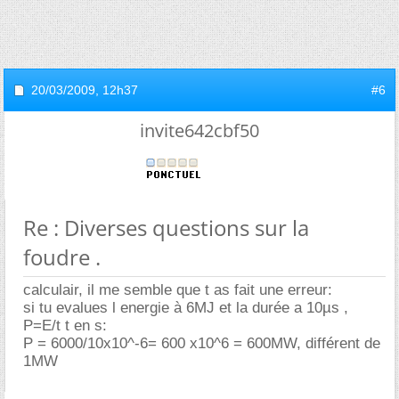
20/03/2009,
12h37
#6
invite642cbf50
Re : Diverses questions sur la
foudre .
calculair, il me semble que t as fait une erreur:
si tu evalues l energie à 6MJ et la durée a 10µs ,
P=E/t t en s:
P = 6000/10x10^-6= 600 x10^6 = 600MW, différent de
1MW