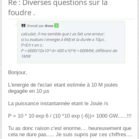
Re : Diverses questions sur la
foudre .
Envoyé par
drooo
calculair, il me semble que t as fait une erreur:
si tu evalues l energie à 6MJ et la durée a 10µs ,
P=E/t t en s:
P = 6000/10x10^-6= 600 x10^6 = 600MW, différent de
1MW
Bonjour,
L'energie de l'eclair etant estimée à 10 M joules
degagée en 10 µs
La puissance instantannée etant le Joule /s
P = 10 * 10 exp 6 / (10 *10 exp (-6))= 1000 GW......!!!
Tu as donc raison c'est enorme.... heureusement que
cela ne dure pas..... Je suis supris par ces chiffres....