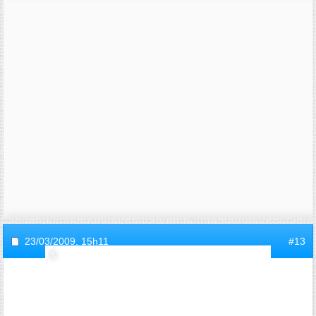
23/03/2009,
15h11
#13
invite786a6ab6