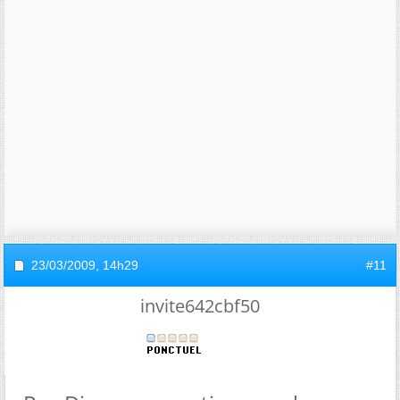
23/03/2009,
14h29
#11
invite642cbf50