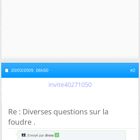
20/03/2009,
06h50
#2
invite40271050
Re : Diverses questions sur la
foudre .
Envoyé par
drooo