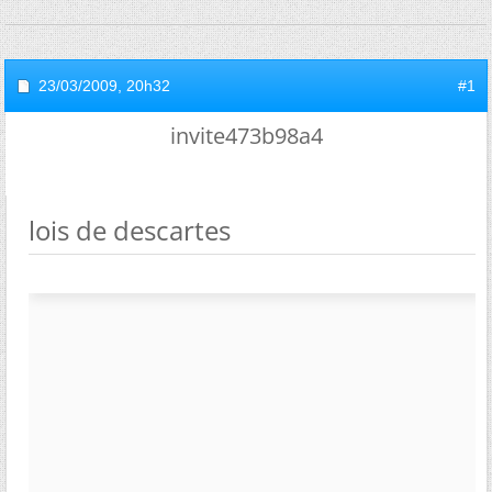
23/03/2009,
20h32
#1
invite473b98a4
lois de descartes