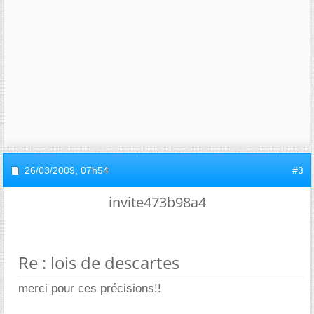
26/03/2009,
07h54
#3
invite473b98a4
Re : lois de descartes
merci pour ces précisions!!