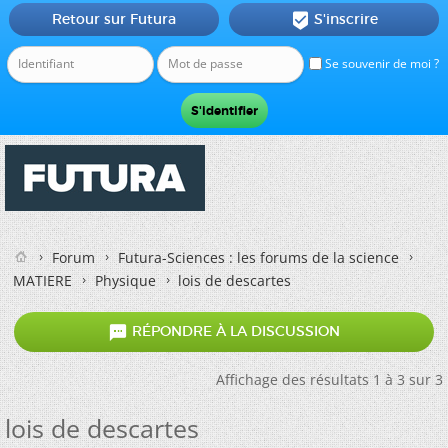
Retour sur Futura
S'inscrire

Se souvenir de moi ?
Forum
Futura-Sciences : les forums de la science
MATIERE
Physique
lois de descartes

RÉPONDRE À LA DISCUSSION
Affichage des résultats 1 à 3 sur 3
lois de descartes