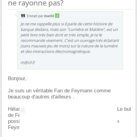
ne rayonne pas?
Envoyé par
mach3
Je ne me rappelle plus si il parle de cette histoire de
barque dedans, mais son "Lumière et Matière", est un
petit livre très bien écrit et très simple, je te le
recommande vivement. C'est un ouvrage très éclairant
(sans mauvais jeu de mots) sur la nature de la lumière
et des interactions électromagnétique.
m@ch3
Bonjour,
Je suis un véritable Fan de Feymann comme
beaucoup d'autres d'ailleurs .
Hélas je constate que ce livre est mal compris. Le but
de Feymann est d'expliquer le plus simplement
possible ce que sont les intégrales de chemin de
Feymann.