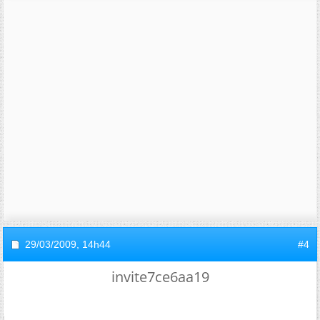
29/03/2009,
14h44
#4
invite7ce6aa19