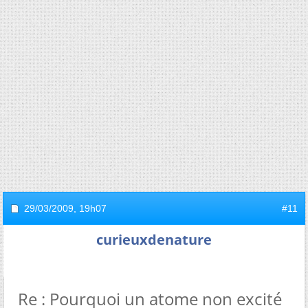
29/03/2009,
19h07
#11
curieuxdenature
Re : Pourquoi un atome non excité