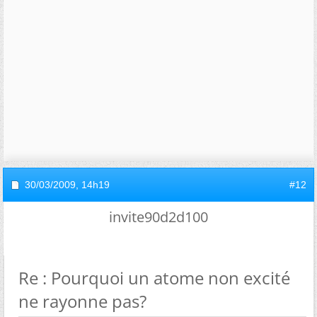
30/03/2009,
14h19
#12
invite90d2d100
Re : Pourquoi un atome non excité
ne rayonne pas?