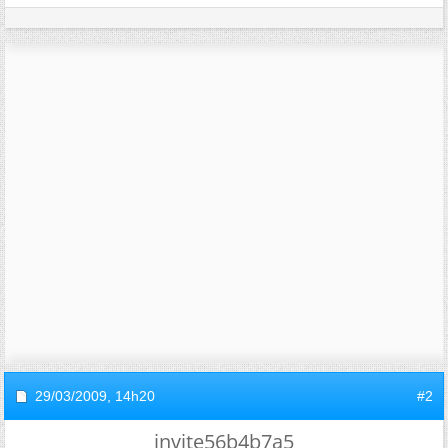
29/03/2009,
14h20
#2
invite56b4b7a5