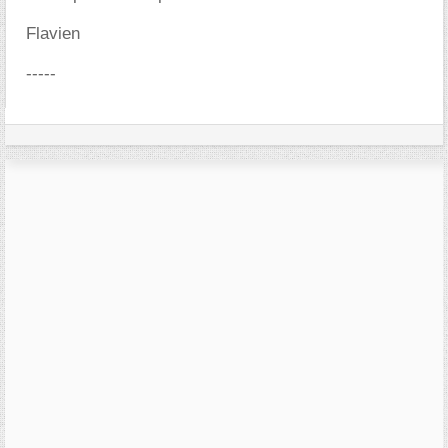
Flavien
-----