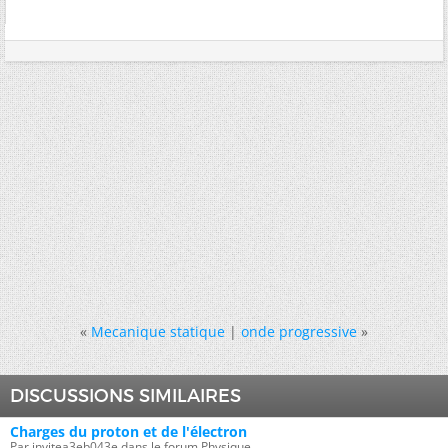
«
Mecanique statique
|
onde progressive
»
DISCUSSIONS SIMILAIRES
Charges du proton et de l'électron
Par invitea3eb043e dans le forum Physique