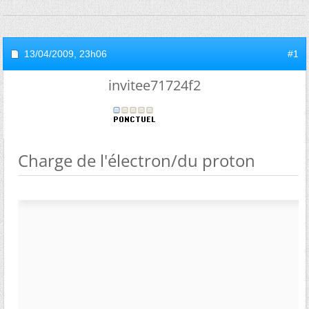
13/04/2009,
23h06
#1
invitee71724f2
Charge de l'électron/du proton