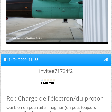
14/04/2009,
11h33
#5
invitee71724f2
Re : Charge de l'électron/du proton
Oui bien on pourrait s'imaginer (on peut toujours