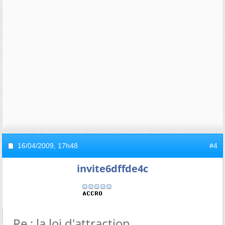
16/04/2009,
17h48
#4
invite6dffde4c
Re : la loi d'attraction