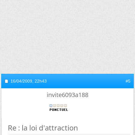
16/04/2009,
22h43
#5
invite6093a188
Re : la loi d'attraction