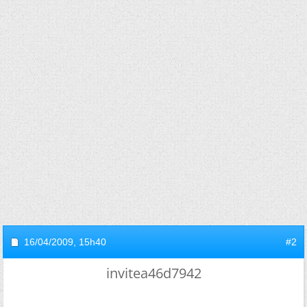
16/04/2009,
15h40
#2
invitea46d7942