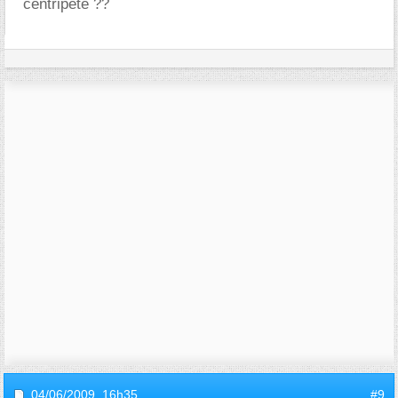
centripète ??
04/06/2009,
16h35
#9