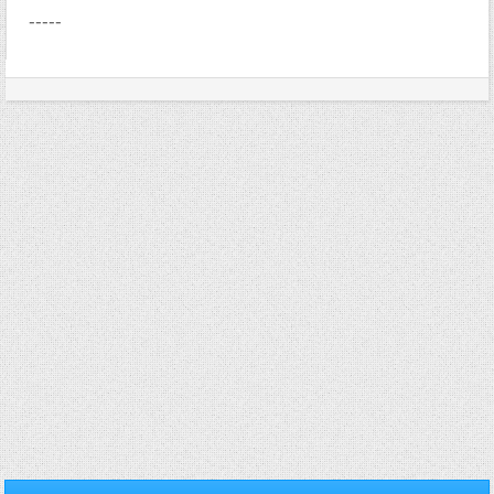
-----