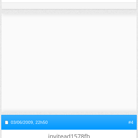
03/06/2009,
22h50
#4
invitead1578fb