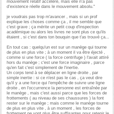
mouvement relatif accéléré, mais elle n’a pas
d’existence réelle dans le mouvement absolu."
je voudrais pas trop m'avancer , mais si un prof
explique les choses comme ça , il me semble que
c'est grave ; ça mérite un petit coup d'inspection
académique ou alors les livres ne sont plus ce qu'ils
étaient , si c'est dans ton bouquin que t'as trouvé ça...
En tout cas : quelqu'un est sur un manège qui tourne
de plus en plus vite ; à un moment il va être éjecté ,
comme si une force ( la force centrifuge ) l'avait attiré
hors du manège ; c'est une force imaginaire , parce
qu'en fait c'est simplement de l'inertie.
Un corps tend à se déplacer en ligne droite , par
simple inertie : si ce n'est pas le cas , ça veut dire
qu'il y a une force qui l'empêche de suivre une ligne
droite , en l'occurrence la personne est entraînée par
le manège , mais c'est aussi parce que les forces de
frottements ( au niveau de ses chaussures ) la font
rester sur le manège ; mais comme le manège tourne
de plus en plus vite , à un moment , les forces de
frottement ne vont plus être suffisantes pour retenir le