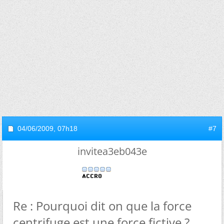
04/06/2009,
07h18
#7
invitea3eb043e
Re : Pourquoi dit on que la force
centrifuge est une force fictive ?