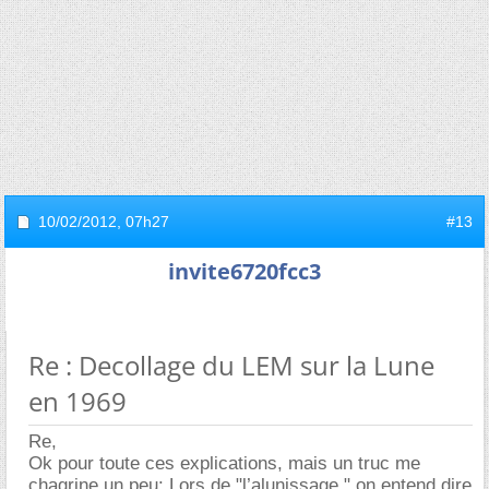
10/02/2012,
07h27
#13
invite6720fcc3
Re : Decollage du LEM sur la Lune
en 1969
Re,
Ok pour toute ces explications, mais un truc me
chagrine un peu: Lors de "l’alunissage " on entend dire