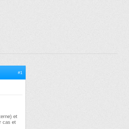
#1
terne) et
r cas et