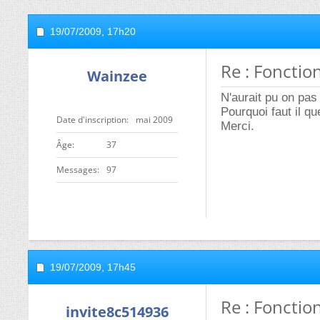
19/07/2009,
17h20
Re : Fonction
Wainzee
N'aurait pu on pas
Pourquoi faut il q
Date d'inscription
mai 2009
Merci.
ge
37
Messages
97
19/07/2009,
17h45
Re : Fonction
invite8c514936