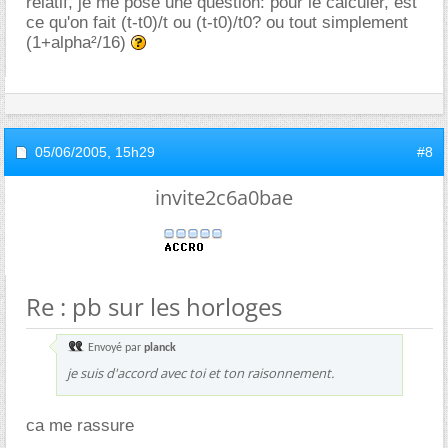
relatif, je me pose une question: pour le calculer, est
ce qu'on fait (t-t0)/t ou (t-t0)/t0? ou tout simplement
(1+alpha²/16)
05/06/2005,
15h29
#8
invite2c6a0bae
Re : pb sur les horloges
Envoyé par
planck
je suis d'accord avec toi et ton raisonnement.
ca me rassure