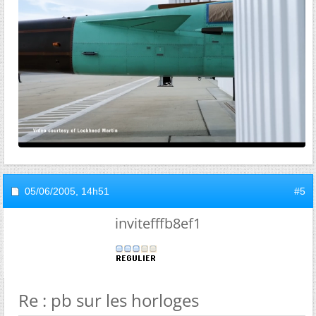
05/06/2005,
14h51
#5
invitefffb8ef1
Re : pb sur les horloges