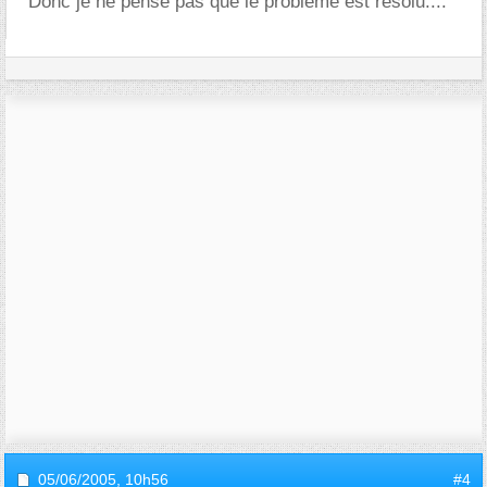
Donc je ne pense pas que le problème est résolu....
05/06/2005,
10h56
#4