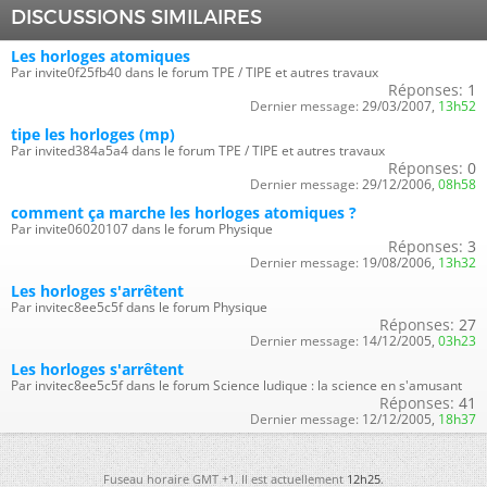
DISCUSSIONS SIMILAIRES
Les horloges atomiques
Par invite0f25fb40 dans le forum TPE / TIPE et autres travaux
Réponses:
1
Dernier message:
29/03/2007,
13h52
tipe les horloges (mp)
Par invited384a5a4 dans le forum TPE / TIPE et autres travaux
Réponses:
0
Dernier message:
29/12/2006,
08h58
comment ça marche les horloges atomiques ?
Par invite06020107 dans le forum Physique
Réponses:
3
Dernier message:
19/08/2006,
13h32
Les horloges s'arrêtent
Par invitec8ee5c5f dans le forum Physique
Réponses:
27
Dernier message:
14/12/2005,
03h23
Les horloges s'arrêtent
Par invitec8ee5c5f dans le forum Science ludique : la science en s'amusant
Réponses:
41
Dernier message:
12/12/2005,
18h37
Fuseau horaire GMT +1. Il est actuellement
12h25
.