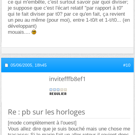
ce qui m'embête, c'est surtout savoir par quoi diviser;
je suppose que c'est l'écart relatif "par rapport à t0"
qui te fait diviser par t0? par ce qu'en fait, ça revient
un peu au même (pour moi), entre 1-t0/t et 1-t/t0... (en
développant)
mouais....
05/06/2005,
18h45
#10
invitefffb8ef1
Re : pb sur les horloges
[mode complètement à l'ouest]
Vous allez dire que je suis bouché mais une chose me
tracasse: Si le marin fait un aller retour il revient donc