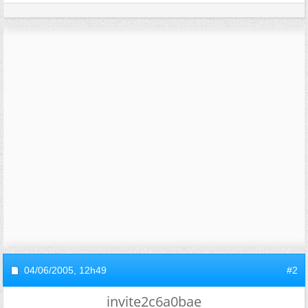
04/06/2005,
12h49
#2
invite2c6a0bae