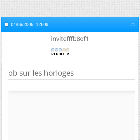
04/06/2005,
12h09
#1
invitefffb8ef1
pb sur les horloges