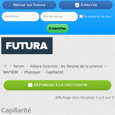
Retour sur Futura
S'inscrire

Se souvenir de moi ?
Forum
Futura-Sciences : les forums de la science
MATIERE
Physique
Capillarité

RÉPONDRE À LA DISCUSSION
Affichage des résultats 1 à 9 sur 9
Capillarité