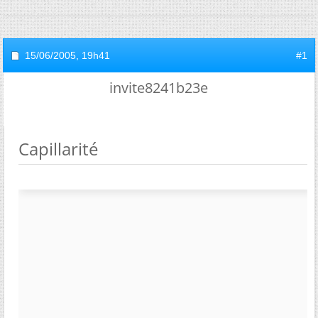
15/06/2005,
19h41
#1
invite8241b23e
Capillarité