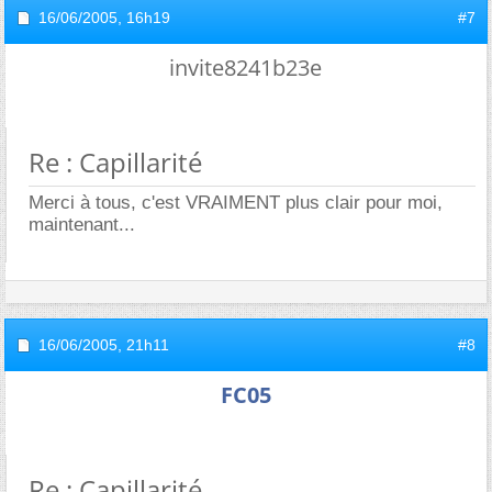
16/06/2005,
16h19
#7
invite8241b23e
Re : Capillarité
Merci à tous, c'est VRAIMENT plus clair pour moi,
maintenant...
16/06/2005,
21h11
#8
FC05
Re : Capillarité