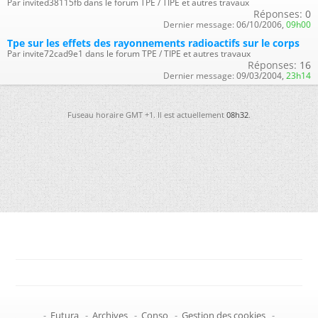
Par invited38115fb dans le forum TPE / TIPE et autres travaux
Réponses:
0
Dernier message:
06/10/2006,
09h00
Tpe sur les effets des rayonnements radioactifs sur le corps
Par invite72cad9e1 dans le forum TPE / TIPE et autres travaux
Réponses:
16
Dernier message:
09/03/2004,
23h14
Fuseau horaire GMT +1. Il est actuellement
08h32
.
-
Futura
-
Archives
-
Conso
-
Gestion des cookies
-