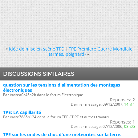
«
Idée de mise en scène TPE
|
TPE Premiere Guerre Mondiale
(armes, poignard)
»
DISCUSSIONS SIMILAIRES
question sur les tensions d'alimentation des montages
électroniques
Par invitea0c45a2b dans le forum Électronique
Réponses:
2
Dernier message:
09/12/2007,
14h11
TPE: LA capillarité
Par invite7885b124 dans le forum TPE / TIPE et autres travaux
Réponses:
1
Dernier message:
07/12/2006,
08h05
TPE sur les ondes de choc d'une météorites sur la terre.