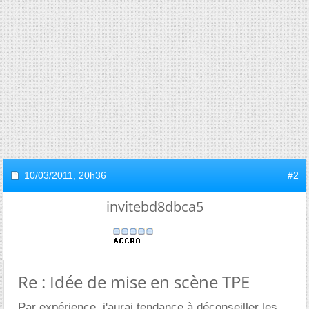
10/03/2011,
20h36
#2
invitebd8dbca5
Re : Idée de mise en scène TPE
Par expérience, j'aurai tendance à déconseiller les