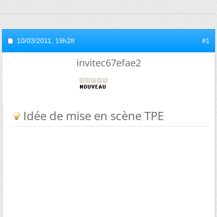
10/03/2011,
19h28
#1
invitec67efae2
Idée de mise en scène TPE