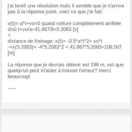
j'ai tenté une résolution mais il semble que je n'arrive
pas à la réponse juste. voici ce que j'ai fait:
v(t)=-a*t+vo=0 quand voiture complètement arrêtée
d'où t=vo/a=41.667/8=5.2083 [s]
=
distance de freinage: x(t)= -0.5*a*t^2+ vo*t
->x(5.2083)= -4*5.2083^2 + 41.667*5.2083=108.507
[m]
La réponse que je devrais obtenir est 196 m. est que
quelqu'un peut m'aider à trouver l'erreur? merci
beaucoup!
-----