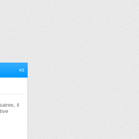
#3
aires, il
tive