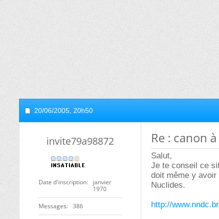
20/06/2005,
20h50
Re : canon à
invite79a98872
Salut,
Je te conseil ce si
doit même y avoir
Date d'inscription
janvier
Nuclides.
1970
http://www.nndc.b
Messages
386