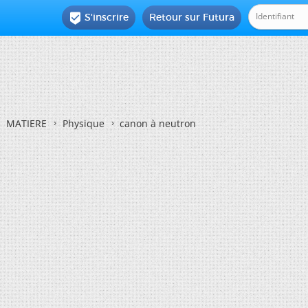
S'inscrire
Retour sur Futura

MATIERE
Physique
canon à neutron