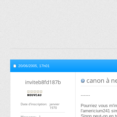
20/06/2005,
17h01
canon à n
inviteb8fd187b
------
Date d'inscription
janvier
Pourriez vous m'in
1970
l'americium241 sim
Sinon peut-on en t
Messages
1