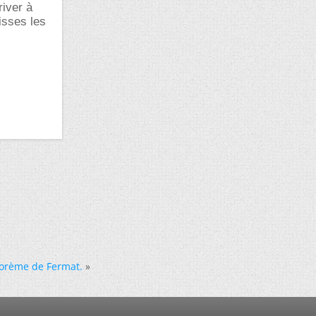
river à
isses les
éorème de Fermat.
»