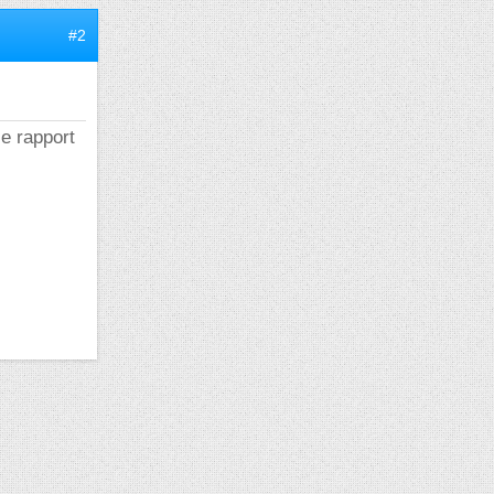
#2
le rapport