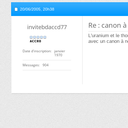
20/06/2005,
20h38
Re : canon à
invitebdaccd77
L'uranium et le th
avec un canon à n
Date d'inscription
janvier
1970
Messages
904