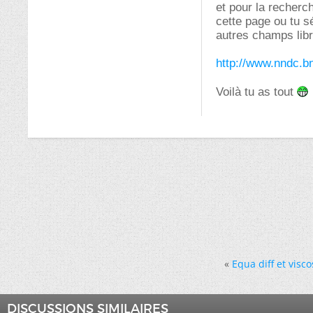
et pour la recherc
cette page ou tu s
autres champs libr
http://www.nndc.bn
Voilà tu as tout
«
Equa diff et visco
DISCUSSIONS SIMILAIRES