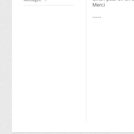
Merci
-----