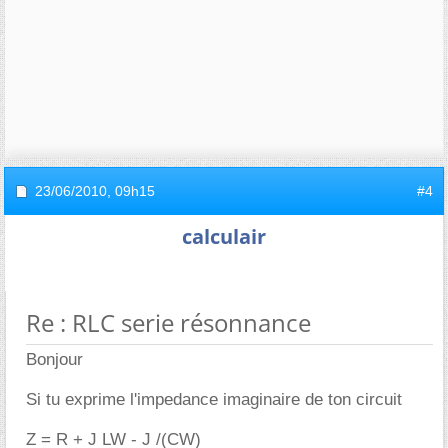
23/06/2010,
09h15
#4
calculair
Re : RLC serie résonnance
Bonjour
Si tu exprime l'impedance imaginaire de ton circuit
Z = R + J LW - J /(CW)