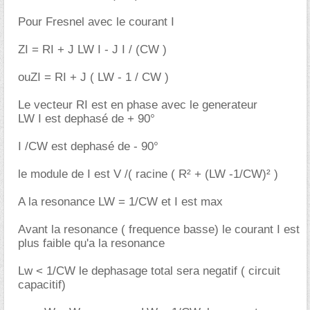
Pour Fresnel avec le courant I
ZI = RI + J LW I - J I / (CW )
ouZI = RI + J ( LW - 1 / CW )
Le vecteur RI est en phase avec le generateur
LW I est dephasé de + 90°
I /CW est dephasé de - 90°
le module de I est V /( racine ( R² + (LW -1/CW)² )
A la resonance LW = 1/CW et I est max
Avant la resonance ( frequence basse) le courant I est
plus faible qu'a la resonance
Lw < 1/CW le dephasage total sera negatif ( circuit
capacitif)