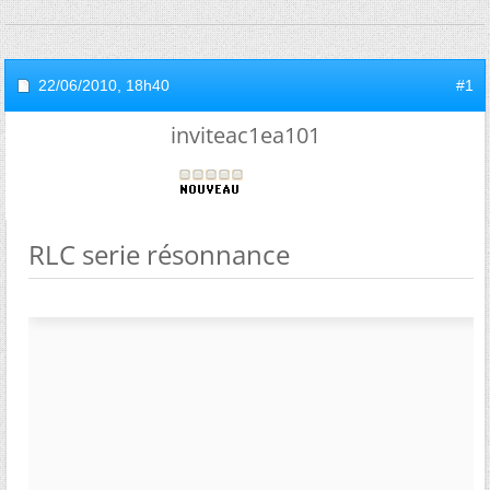
22/06/2010,
18h40
#1
inviteac1ea101
RLC serie résonnance