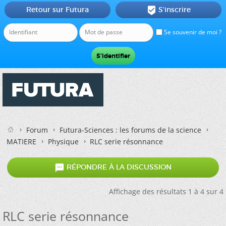
Retour sur Futura
S'inscrire

Se souvenir de moi ?
Forum
Futura-Sciences : les forums de la science
MATIERE
Physique
RLC serie résonnance

RÉPONDRE À LA DISCUSSION
Affichage des résultats 1 à 4 sur 4
RLC serie résonnance